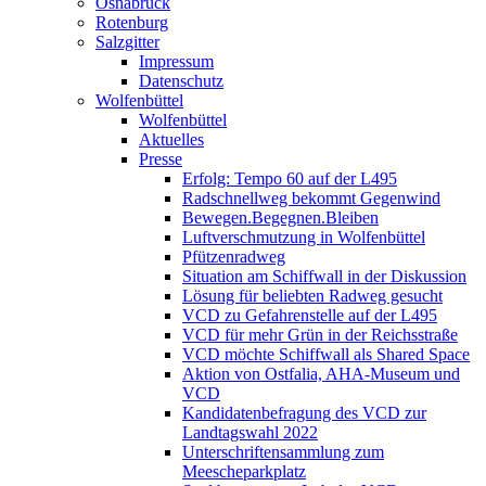
Osnabrück
Rotenburg
Salzgitter
Impressum
Datenschutz
Wolfenbüttel
Wolfenbüttel
Aktuelles
Presse
Erfolg: Tempo 60 auf der L495
Radschnellweg bekommt Gegenwind
Bewegen.Begegnen.Bleiben
Luftverschmutzung in Wolfenbüttel
Pfützenradweg
Situation am Schiffwall in der Diskussion
Lösung für beliebten Radweg gesucht
VCD zu Gefahrenstelle auf der L495
VCD für mehr Grün in der Reichsstraße
VCD möchte Schiffwall als Shared Space
Aktion von Ostfalia, AHA-Museum und
VCD
Kandidatenbefragung des VCD zur
Landtagswahl 2022
Unterschriftensammlung zum
Meescheparkplatz