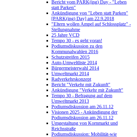
Bericht vom PARK(ing) Day - "Leben
statt Parken"
Ankündigung von "Leben statt Parken"
[PARK(ing) Day] am 22.9.2018
"Eltern wollen Ampel auf Schlossplatz" -
Stellungnahme
25 Jahre VCD
Tempo 30 - es geht voran!
Podiumsdiskussion zu den
Kommunalwahlen 2016
Schutzstreifen 2015
Auto-Umweltliste 2014
Bürgermeisterwahl 2014
Umweltmarkt 2014
Radverkehrskonzept
Bericht "Verkehr mit Zukunft"
Ankündigung "Verkehr mit Zukunft"
Tempo 30 - Befragung auf dem
Umweltmarkt 2013
Podiumsdiskussion am 26.11.12
Visionen 2025 - Ankündigung der
Podiumsdiskussion am 26.11.12
Umgestaltung von Kornmarkt und
Reichsstraße
Podiumsdiskussion: Mobilität-wie