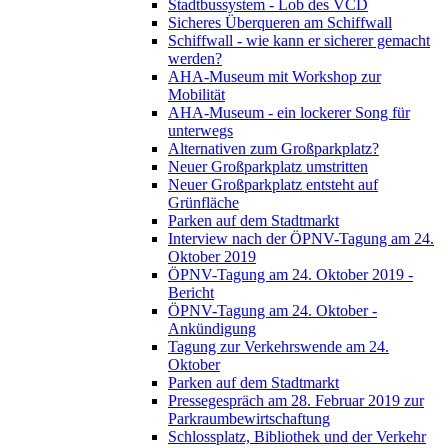
Stadtbussystem - Lob des VCD
Sicheres Überqueren am Schiffwall
Schiffwall - wie kann er sicherer gemacht
werden?
AHA-Museum mit Workshop zur
Mobilität
AHA-Museum - ein lockerer Song für
unterwegs
Alternativen zum Großparkplatz?
Neuer Großparkplatz umstritten
Neuer Großparkplatz entsteht auf
Grünfläche
Parken auf dem Stadtmarkt
Interview nach der ÖPNV-Tagung am 24.
Oktober 2019
ÖPNV-Tagung am 24. Oktober 2019 -
Bericht
ÖPNV-Tagung am 24. Oktober -
Ankündigung
Tagung zur Verkehrswende am 24.
Oktober
Parken auf dem Stadtmarkt
Pressegespräch am 28. Februar 2019 zur
Parkraumbewirtschaftung
Schlossplatz, Bibliothek und der Verkehr