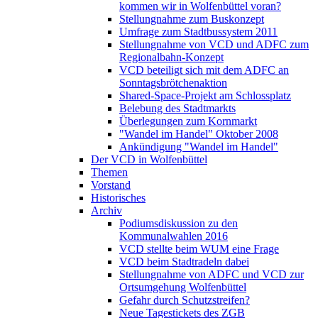
kommen wir in Wolfenbüttel voran?
Stellungnahme zum Buskonzept
Umfrage zum Stadtbussystem 2011
Stellungnahme von VCD und ADFC zum
Regionalbahn-Konzept
VCD beteiligt sich mit dem ADFC an
Sonntagsbrötchenaktion
Shared-Space-Projekt am Schlossplatz
Belebung des Stadtmarkts
Überlegungen zum Kornmarkt
"Wandel im Handel" Oktober 2008
Ankündigung "Wandel im Handel"
Der VCD in Wolfenbüttel
Themen
Vorstand
Historisches
Archiv
Podiumsdiskussion zu den
Kommunalwahlen 2016
VCD stellte beim WUM eine Frage
VCD beim Stadtradeln dabei
Stellungnahme von ADFC und VCD zur
Ortsumgehung Wolfenbüttel
Gefahr durch Schutzstreifen?
Neue Tagestickets des ZGB