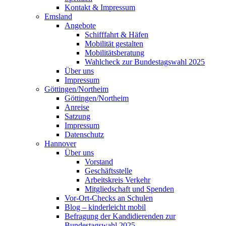
Kontakt & Impressum
Emsland
Angebote
Schifffahrt & Häfen
Mobilität gestalten
Mobilitätsberatung
Wahlcheck zur Bundestagswahl 2025
Über uns
Impressum
Göttingen/Northeim
Göttingen/Northeim
Anreise
Satzung
Impressum
Datenschutz
Hannover
Über uns
Vorstand
Geschäftsstelle
Arbeitskreis Verkehr
Mitgliedschaft und Spenden
Vor-Ort-Checks an Schulen
Blog – kinderleicht mobil
Befragung der Kandidierenden zur
Bundestagswahl 2025