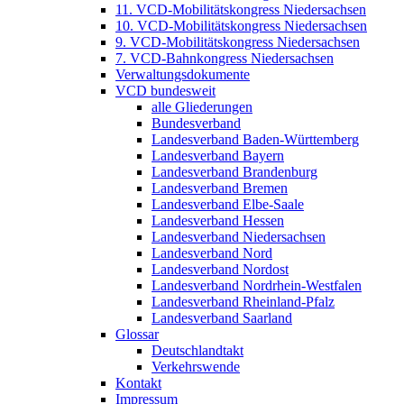
11. VCD-Mobilitätskongress Niedersachsen
10. VCD-Mobilitätskongress Niedersachsen
9. VCD-Mobilitätskongress Niedersachsen
7. VCD-Bahnkongress Niedersachsen
Verwaltungsdokumente
VCD bundesweit
alle Gliederungen
Bundesverband
Landesverband Baden-Württemberg
Landesverband Bayern
Landesverband Brandenburg
Landesverband Bremen
Landesverband Elbe-Saale
Landesverband Hessen
Landesverband Niedersachsen
Landesverband Nord
Landesverband Nordost
Landesverband Nordrhein-Westfalen
Landesverband Rheinland-Pfalz
Landesverband Saarland
Glossar
Deutschlandtakt
Verkehrswende
Kontakt
Impressum