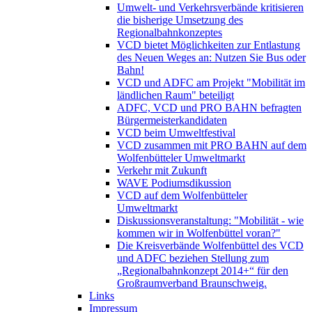
Umwelt- und Verkehrsverbände kritisieren
die bisherige Umsetzung des
Regionalbahnkonzeptes
VCD bietet Möglichkeiten zur Entlastung
des Neuen Weges an: Nutzen Sie Bus oder
Bahn!
VCD und ADFC am Projekt "Mobilität im
ländlichen Raum" beteiligt
ADFC, VCD und PRO BAHN befragten
Bürgermeisterkandidaten
VCD beim Umweltfestival
VCD zusammen mit PRO BAHN auf dem
Wolfenbütteler Umweltmarkt
Verkehr mit Zukunft
WAVE Podiumsdikussion
VCD auf dem Wolfenbütteler
Umweltmarkt
Diskussionsveranstaltung: "Mobilität - wie
kommen wir in Wolfenbüttel voran?"
Die Kreisverbände Wolfenbüttel des VCD
und ADFC beziehen Stellung zum
„Regionalbahnkonzept 2014+“ für den
Großraumverband Braunschweig.
Links
Impressum