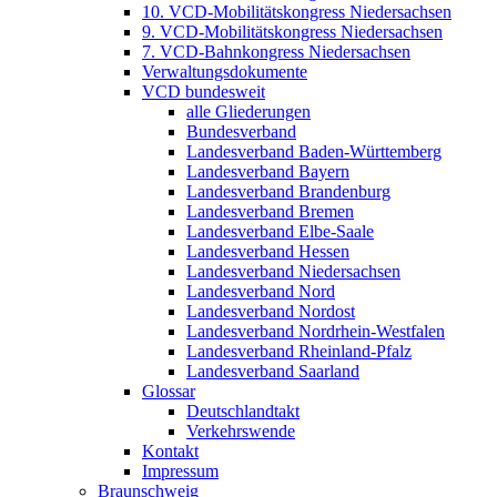
10. VCD-Mobilitätskongress Niedersachsen
9. VCD-Mobilitätskongress Niedersachsen
7. VCD-Bahnkongress Niedersachsen
Verwaltungsdokumente
VCD bundesweit
alle Gliederungen
Bundesverband
Landesverband Baden-Württemberg
Landesverband Bayern
Landesverband Brandenburg
Landesverband Bremen
Landesverband Elbe-Saale
Landesverband Hessen
Landesverband Niedersachsen
Landesverband Nord
Landesverband Nordost
Landesverband Nordrhein-Westfalen
Landesverband Rheinland-Pfalz
Landesverband Saarland
Glossar
Deutschlandtakt
Verkehrswende
Kontakt
Impressum
Braunschweig