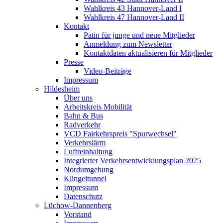
Wahlkreis 43 Hannover-Land I
Wahlkreis 47 Hannover-Land II
Kontakt
Patin für junge und neue Mitglieder
Anmeldung zum Newsletter
Kontaktdaten aktualisieren für Mitglieder
Presse
Video-Beiträge
Impressum
Hildesheim
Über uns
Arbeitskreis Mobilität
Bahn & Bus
Radverkehr
VCD Fairkehrspreis "Spurwechsel"
Verkehrslärm
Luftreinhaltung
Integrierter Verkehrsentwicklungsplan 2025
Nordumgehung
Klingeltunnel
Impressum
Datenschutz
Lüchow-Dannenberg
Vorstand