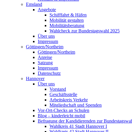
Emsland
Angebote
Schifffahrt & Häfen
Mobilität gestalten
Mobilitätsberatung
Wahlcheck zur Bundestagswahl 2025
Über uns
Impressum
Göttingen/Northeim
Göttingen/Northeim
Anreise
Satzung
Impressum
Datenschutz
Hannover
Über uns
Vorstand
Geschäftsstelle
Arbeitskreis Verkehr
Mitgliedschaft und Spenden
Vor-Ort-Checks an Schulen
Blog – kinderleicht mobil
Befragung der Kandidierenden zur Bundestagswa
Wahlkreis 41 Stadt Hannover I
Wahlkreis 42 Stadt Hannover II