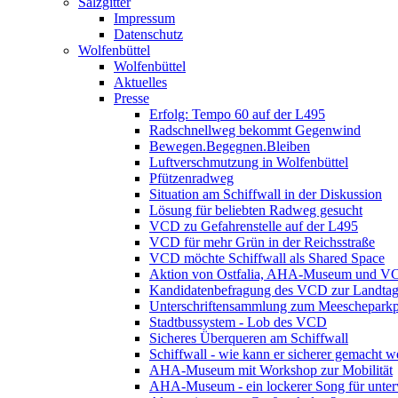
Salzgitter
Impressum
Datenschutz
Wolfenbüttel
Wolfenbüttel
Aktuelles
Presse
Erfolg: Tempo 60 auf der L495
Radschnellweg bekommt Gegenwind
Bewegen.Begegnen.Bleiben
Luftverschmutzung in Wolfenbüttel
Pfützenradweg
Situation am Schiffwall in der Diskussion
Lösung für beliebten Radweg gesucht
VCD zu Gefahrenstelle auf der L495
VCD für mehr Grün in der Reichsstraße
VCD möchte Schiffwall als Shared Space
Aktion von Ostfalia, AHA-Museum und V
Kandidatenbefragung des VCD zur Landta
Unterschriftensammlung zum Meescheparkp
Stadtbussystem - Lob des VCD
Sicheres Überqueren am Schiffwall
Schiffwall - wie kann er sicherer gemacht 
AHA-Museum mit Workshop zur Mobilität
AHA-Museum - ein lockerer Song für unte