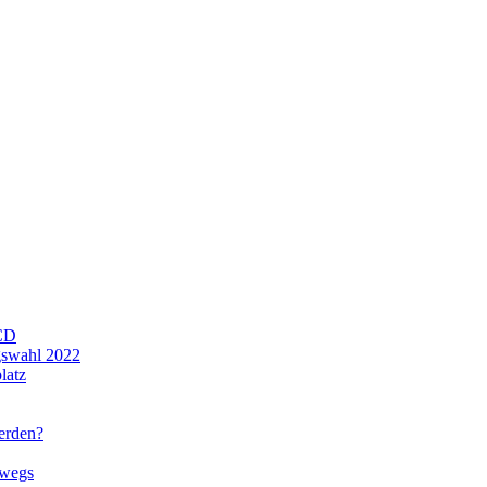
CD
gswahl 2022
latz
werden?
rwegs