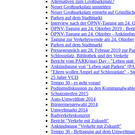
Alternativen zum Großparkplatz?
Neuer Großparkplatz umstritten
Neuer Großparkplatz entsteht auf Grünfläch
Parken auf dem Stadtmarkt
Interview nach der ÖPNV-Tagung am 24. O
ÖPNV-Tagung am 24. Oktober 2019 - Beri
ÖPNV-Tagung am 24. Oktober - Ankündig
Tagung zur Verkehrswende am 24. Oktober
Parken auf dem Stadtmarkt
Pressegespräch am 28. Februar 2019 zur Pa
Schlossplatz, Bibliothek und der Verkehr
Bericht vom PARK(ing) Day - "Leben statt
Ankündigung von "Leben statt Parken" [P
"Eltern wollen Ampel auf Schlossplatz" - S
25 Jahre VCD
Tempo 30 - es geht voran!
Podiumsdiskussion zu den Kommunalwahle
Schutzstreifen 2015
Auto-Umweltliste 2014
Bürgermeisterwahl 2014
Umweltmarkt 2014
Radverkehrskonzept
Bericht "Verkehr mit Zukunft"
Ankündigung "Verkehr mit Zukunft"
Tempo 30 - Befragung auf dem Umweltmar