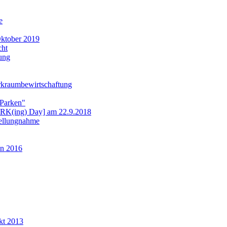
e
ktober 2019
cht
ung
rkraumbewirtschaftung
 Parken"
ARK(ing) Day] am 22.9.2018
tellungnahme
n 2016
kt 2013