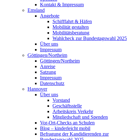
Kontakt & Impressum
Emsland
Angebote
Schifffahrt & Häfen
Mobilität gestalten
Mobilitätsberatung
Wahlcheck zur Bundestagswahl 2025
Über uns
Impressum
Göttingen/Northeim
Göttingen/Northeim
Anreise
Satzung
Impressum
Datenschutz
Hannover
Über uns
Vorstand
Geschäftsstelle
Arbeitskreis Verkehr
Mitgliedschaft und Spenden
Vor-Ort-Checks an Schulen
Blog – kinderleicht mobil
Befragung der Kandidierenden zur
Bundestagswahl 2025