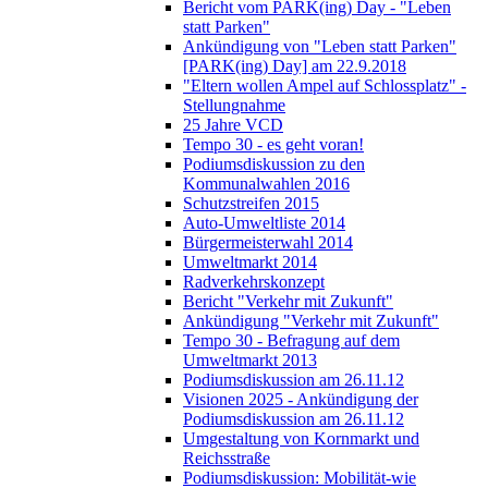
Bericht vom PARK(ing) Day - "Leben
statt Parken"
Ankündigung von "Leben statt Parken"
[PARK(ing) Day] am 22.9.2018
"Eltern wollen Ampel auf Schlossplatz" -
Stellungnahme
25 Jahre VCD
Tempo 30 - es geht voran!
Podiumsdiskussion zu den
Kommunalwahlen 2016
Schutzstreifen 2015
Auto-Umweltliste 2014
Bürgermeisterwahl 2014
Umweltmarkt 2014
Radverkehrskonzept
Bericht "Verkehr mit Zukunft"
Ankündigung "Verkehr mit Zukunft"
Tempo 30 - Befragung auf dem
Umweltmarkt 2013
Podiumsdiskussion am 26.11.12
Visionen 2025 - Ankündigung der
Podiumsdiskussion am 26.11.12
Umgestaltung von Kornmarkt und
Reichsstraße
Podiumsdiskussion: Mobilität-wie