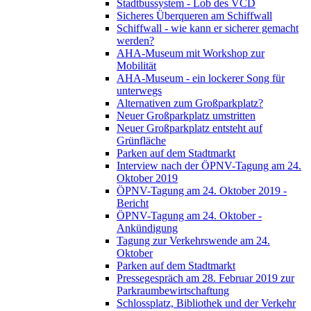
Stadtbussystem - Lob des VCD
Sicheres Überqueren am Schiffwall
Schiffwall - wie kann er sicherer gemacht
werden?
AHA-Museum mit Workshop zur
Mobilität
AHA-Museum - ein lockerer Song für
unterwegs
Alternativen zum Großparkplatz?
Neuer Großparkplatz umstritten
Neuer Großparkplatz entsteht auf
Grünfläche
Parken auf dem Stadtmarkt
Interview nach der ÖPNV-Tagung am 24.
Oktober 2019
ÖPNV-Tagung am 24. Oktober 2019 -
Bericht
ÖPNV-Tagung am 24. Oktober -
Ankündigung
Tagung zur Verkehrswende am 24.
Oktober
Parken auf dem Stadtmarkt
Pressegespräch am 28. Februar 2019 zur
Parkraumbewirtschaftung
Schlossplatz, Bibliothek und der Verkehr