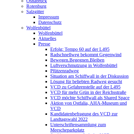
Osnabrück
Rotenburg
Salzgitter
Impressum
Datenschutz
Wolfenbüttel
Wolfenbüttel
Aktuelles
Presse
Erfolg: Tempo 60 auf der L495
Radschnellweg bekommt Gegenwind
Bewegen.Begegnen.Bleiben
Luftverschmutzung in Wolfenbüttel
Pfützenradweg
Situation am Schiffwall in der Diskussion
Lösung für beliebten Radweg gesucht
VCD zu Gefahrenstelle auf der L495
VCD für mehr Grün in der Reichsstraße
VCD möchte Schiffwall als Shared Space
Aktion von Ostfalia, AHA-Museum und
VCD
Kandidatenbefragung des VCD zur
Landtagswahl 2022
Unterschriftensammlung zum
Meescheparkplatz