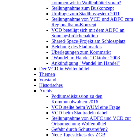
kommen wir in Wolfenbüttel voran?
Stellungnahme zum Buskonzept
Umfrage zum Stadtbussystem 2011
Stellungnahme von VCD und ADFC zum
Regionalbahn-Konzept
VCD beteiligt sich mit dem ADFC an
Sonntagsbrötchenaktion
Shared-Space-Projekt am Schlossplatz
Belebung des Stadtmarkts
Überlegungen zum Kornmarkt
"Wandel im Handel" Oktober 2008
Ankündigung "Wandel im Handel"
Der VCD in Wolfenbüttel
Themen
Vorstand
Historisches
Archiv
Podiumsdiskussion zu den
Kommunalwahlen 2016
VCD stellte beim WUM eine Frage
VCD beim Stadtradeln dabei
Stellungnahme von ADFC und VCD zur
Ortsumgehung Wolfenbüttel
Gefahr durch Schutzstreifen?
Neue Tagestickets des ZGB