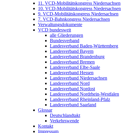
11. VCD-Mobilitätskongress Niedersachsen
10. VCD-Mobilitätskongress Niedersachsen
9. VCD-Mobilitätskongress Niedersachsen
7. VCD-Bahnkongress Niedersachsen
Verwaltungsdokumente
VCD bundesweit
alle Gliederungen
Bundesverband
Landesverband Baden-Württemberg
Landesverband Bayern
Landesverband Brandenburg
Landesverband Bremen
Landesverband Elbe-Saale
Landesverband Hessen
Landesverband Niedersachsen
Landesverband Nord
Landesverband Nordost
Landesverband Nordrhein-Westfalen
Landesverband Rheinland-Pfalz
Landesverband Saarland
Glossar
Deutschlandtakt
Verkehrswende
Kontakt
Impressum