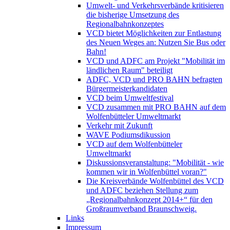
Umwelt- und Verkehrsverbände kritisieren
die bisherige Umsetzung des
Regionalbahnkonzeptes
VCD bietet Möglichkeiten zur Entlastung
des Neuen Weges an: Nutzen Sie Bus oder
Bahn!
VCD und ADFC am Projekt "Mobilität im
ländlichen Raum" beteiligt
ADFC, VCD und PRO BAHN befragten
Bürgermeisterkandidaten
VCD beim Umweltfestival
VCD zusammen mit PRO BAHN auf dem
Wolfenbütteler Umweltmarkt
Verkehr mit Zukunft
WAVE Podiumsdikussion
VCD auf dem Wolfenbütteler
Umweltmarkt
Diskussionsveranstaltung: "Mobilität - wie
kommen wir in Wolfenbüttel voran?"
Die Kreisverbände Wolfenbüttel des VCD
und ADFC beziehen Stellung zum
„Regionalbahnkonzept 2014+“ für den
Großraumverband Braunschweig.
Links
Impressum