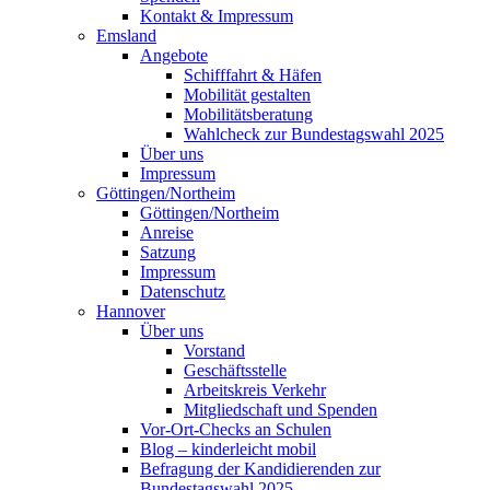
Kontakt & Impressum
Emsland
Angebote
Schifffahrt & Häfen
Mobilität gestalten
Mobilitätsberatung
Wahlcheck zur Bundestagswahl 2025
Über uns
Impressum
Göttingen/Northeim
Göttingen/Northeim
Anreise
Satzung
Impressum
Datenschutz
Hannover
Über uns
Vorstand
Geschäftsstelle
Arbeitskreis Verkehr
Mitgliedschaft und Spenden
Vor-Ort-Checks an Schulen
Blog – kinderleicht mobil
Befragung der Kandidierenden zur
Bundestagswahl 2025