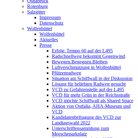
Osnabrück
Rotenburg
Salzgitter
Impressum
Datenschutz
Wolfenbüttel
Wolfenbüttel
Aktuelles
Presse
Erfolg: Tempo 60 auf der L495
Radschnellweg bekommt Gegenwind
Bewegen.Begegnen.Bleiben
Luftverschmutzung in Wolfenbüttel
Pfützenradweg
Situation am Schiffwall in der Diskussion
Lösung für beliebten Radweg gesucht
VCD zu Gefahrenstelle auf der L495
VCD für mehr Grün in der Reichsstraße
VCD möchte Schiffwall als Shared Space
Aktion von Ostfalia, AHA-Museum und
VCD
Kandidatenbefragung des VCD zur
Landtagswahl 2022
Unterschriftensammlung zum
Meescheparkplatz