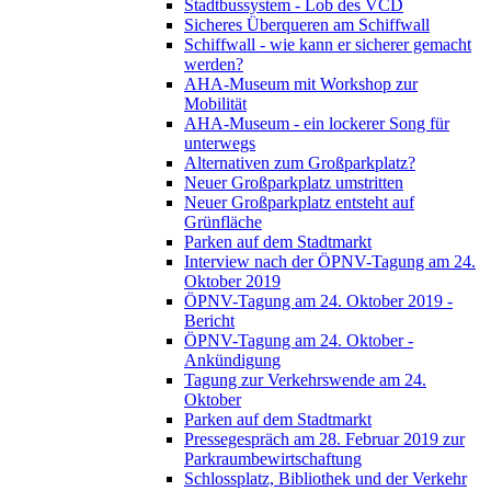
Stadtbussystem - Lob des VCD
Sicheres Überqueren am Schiffwall
Schiffwall - wie kann er sicherer gemacht
werden?
AHA-Museum mit Workshop zur
Mobilität
AHA-Museum - ein lockerer Song für
unterwegs
Alternativen zum Großparkplatz?
Neuer Großparkplatz umstritten
Neuer Großparkplatz entsteht auf
Grünfläche
Parken auf dem Stadtmarkt
Interview nach der ÖPNV-Tagung am 24.
Oktober 2019
ÖPNV-Tagung am 24. Oktober 2019 -
Bericht
ÖPNV-Tagung am 24. Oktober -
Ankündigung
Tagung zur Verkehrswende am 24.
Oktober
Parken auf dem Stadtmarkt
Pressegespräch am 28. Februar 2019 zur
Parkraumbewirtschaftung
Schlossplatz, Bibliothek und der Verkehr