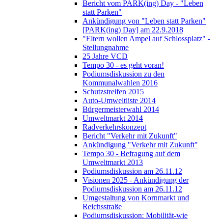
Bericht vom PARK(ing) Day - "Leben
statt Parken"
Ankündigung von "Leben statt Parken"
[PARK(ing) Day] am 22.9.2018
"Eltern wollen Ampel auf Schlossplatz" -
Stellungnahme
25 Jahre VCD
Tempo 30 - es geht voran!
Podiumsdiskussion zu den
Kommunalwahlen 2016
Schutzstreifen 2015
Auto-Umweltliste 2014
Bürgermeisterwahl 2014
Umweltmarkt 2014
Radverkehrskonzept
Bericht "Verkehr mit Zukunft"
Ankündigung "Verkehr mit Zukunft"
Tempo 30 - Befragung auf dem
Umweltmarkt 2013
Podiumsdiskussion am 26.11.12
Visionen 2025 - Ankündigung der
Podiumsdiskussion am 26.11.12
Umgestaltung von Kornmarkt und
Reichsstraße
Podiumsdiskussion: Mobilität-wie