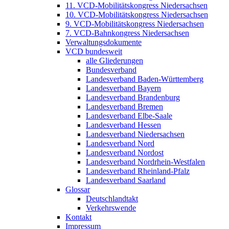
11. VCD-Mobilitätskongress Niedersachsen
10. VCD-Mobilitätskongress Niedersachsen
9. VCD-Mobilitätskongress Niedersachsen
7. VCD-Bahnkongress Niedersachsen
Verwaltungsdokumente
VCD bundesweit
alle Gliederungen
Bundesverband
Landesverband Baden-Württemberg
Landesverband Bayern
Landesverband Brandenburg
Landesverband Bremen
Landesverband Elbe-Saale
Landesverband Hessen
Landesverband Niedersachsen
Landesverband Nord
Landesverband Nordost
Landesverband Nordrhein-Westfalen
Landesverband Rheinland-Pfalz
Landesverband Saarland
Glossar
Deutschlandtakt
Verkehrswende
Kontakt
Impressum