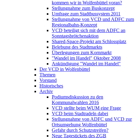
kommen wir in Wolfenbüttel voran?
Stellungnahme zum Buskonzept
Umfrage zum Stadtbussystem 2011
Stellungnahme von VCD und ADFC zum
Regionalbahn-Konzept
VCD beteiligt sich mit dem ADFC an
Sonntagsbrötchenaktion
Shared-Space-Projekt am Schlossplatz
Belebung des Stadtmarkts
Überlegungen zum Kornmarkt
"Wandel im Handel" Oktober 2008
Ankündigung "Wandel im Handel"
Der VCD in Wolfenbüttel
Themen
Vorstand
Historisches
Archiv
Podiumsdiskussion zu den
Kommunalwahlen 2016
VCD stellte beim WUM eine Frage
VCD beim Stadtradeln dabei
Stellungnahme von ADFC und VCD zur
Ortsumgehung Wolfenbüttel
Gefahr durch Schutzstreifen?
Neue Tagestickets des ZGB