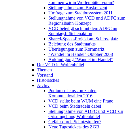
kommen wir in Wolfenbüttel voran?
Stellungnahme zum Buskonzept
Umfrage zum Stadtbussystem 2011
Stellungnahme von VCD und ADFC zum
Regionalbahn-Konzept
VCD beteiligt sich mit dem ADFC an
Sonntagsbrötchenaktion
Shared-Space-Projekt am Schlossplatz
Belebung des Stadtmarkts
Überlegungen zum Kornmarkt
"Wandel im Handel" Oktober 2008
Ankündigung "Wandel im Handel"
Der VCD in Wolfenbüttel
Themen
Vorstand
Historisches
Archiv
Podiumsdiskussion zu den
Kommunalwahlen 2016
VCD stellte beim WUM eine Frage
VCD beim Stadtradeln dabei
Stellungnahme von ADFC und VCD zur
Ortsumgehung Wolfenbüttel
Gefahr durch Schutzstreifen?
Neue Tagestickets des ZGB