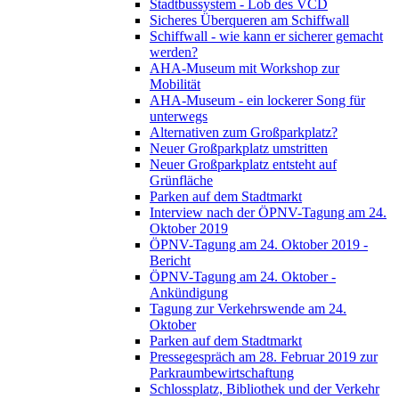
Stadtbussystem - Lob des VCD
Sicheres Überqueren am Schiffwall
Schiffwall - wie kann er sicherer gemacht
werden?
AHA-Museum mit Workshop zur
Mobilität
AHA-Museum - ein lockerer Song für
unterwegs
Alternativen zum Großparkplatz?
Neuer Großparkplatz umstritten
Neuer Großparkplatz entsteht auf
Grünfläche
Parken auf dem Stadtmarkt
Interview nach der ÖPNV-Tagung am 24.
Oktober 2019
ÖPNV-Tagung am 24. Oktober 2019 -
Bericht
ÖPNV-Tagung am 24. Oktober -
Ankündigung
Tagung zur Verkehrswende am 24.
Oktober
Parken auf dem Stadtmarkt
Pressegespräch am 28. Februar 2019 zur
Parkraumbewirtschaftung
Schlossplatz, Bibliothek und der Verkehr