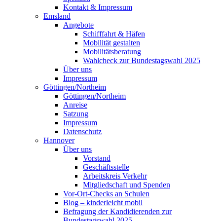
Kontakt & Impressum
Emsland
Angebote
Schifffahrt & Häfen
Mobilität gestalten
Mobilitätsberatung
Wahlcheck zur Bundestagswahl 2025
Über uns
Impressum
Göttingen/Northeim
Göttingen/Northeim
Anreise
Satzung
Impressum
Datenschutz
Hannover
Über uns
Vorstand
Geschäftsstelle
Arbeitskreis Verkehr
Mitgliedschaft und Spenden
Vor-Ort-Checks an Schulen
Blog – kinderleicht mobil
Befragung der Kandidierenden zur
Bundestagswahl 2025