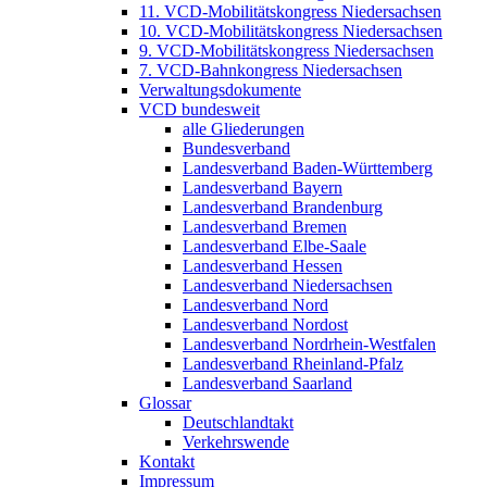
11. VCD-Mobilitätskongress Niedersachsen
10. VCD-Mobilitätskongress Niedersachsen
9. VCD-Mobilitätskongress Niedersachsen
7. VCD-Bahnkongress Niedersachsen
Verwaltungsdokumente
VCD bundesweit
alle Gliederungen
Bundesverband
Landesverband Baden-Württemberg
Landesverband Bayern
Landesverband Brandenburg
Landesverband Bremen
Landesverband Elbe-Saale
Landesverband Hessen
Landesverband Niedersachsen
Landesverband Nord
Landesverband Nordost
Landesverband Nordrhein-Westfalen
Landesverband Rheinland-Pfalz
Landesverband Saarland
Glossar
Deutschlandtakt
Verkehrswende
Kontakt
Impressum