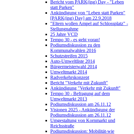
Bericht vom PARK(ing) Day - "Leben
statt Parken"
Ankündigung von "Leben statt Parken"
[PARK(ing) Day] am 22.9.2018
"Eltern wollen Ampel auf Schlossplatz" -
Stellungnahme
25 Jahre VCD
Tempo 30 - es geht voran!
Podiumsdiskussion zu den
Kommunalwahlen 2016
Schutzstreifen 2015
Auto-Umweltliste 2014
Bürgermeisterwahl 2014
Umweltmarkt 2014
Radverkehrskonzept
Bericht "Verkehr mit Zukunft"
Ankündigung "Verkehr mit Zukunft"
Tempo 30 - Befragung auf dem
Umweltmarkt 2013
Podiumsdiskussion am 26.11.12
Visionen 2025 - Ankündigung der
Podiumsdiskussion am 26.11.12
Umgestaltung von Kornmarkt und
Reichsstraße
Podiumsdiskussion: Mobilität-wie