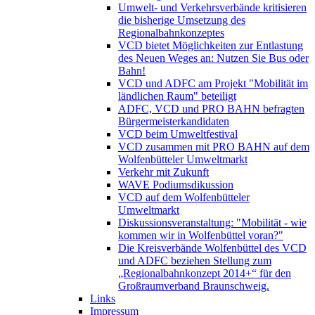
Umwelt- und Verkehrsverbände kritisieren
die bisherige Umsetzung des
Regionalbahnkonzeptes
VCD bietet Möglichkeiten zur Entlastung
des Neuen Weges an: Nutzen Sie Bus oder
Bahn!
VCD und ADFC am Projekt "Mobilität im
ländlichen Raum" beteiligt
ADFC, VCD und PRO BAHN befragten
Bürgermeisterkandidaten
VCD beim Umweltfestival
VCD zusammen mit PRO BAHN auf dem
Wolfenbütteler Umweltmarkt
Verkehr mit Zukunft
WAVE Podiumsdikussion
VCD auf dem Wolfenbütteler
Umweltmarkt
Diskussionsveranstaltung: "Mobilität - wie
kommen wir in Wolfenbüttel voran?"
Die Kreisverbände Wolfenbüttel des VCD
und ADFC beziehen Stellung zum
„Regionalbahnkonzept 2014+“ für den
Großraumverband Braunschweig.
Links
Impressum