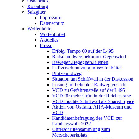
Osnabrück
Rotenburg
Salzgitter
Impressum
Datenschutz
Wolfenbüttel
Wolfenbüttel
Aktuelles
Presse
Erfolg: Tempo 60 auf der L495
Radschnellweg bekommt Gegenwind
Bewegen.Begegnen.Bleiben
Luftverschmutzung in Wolfenbüttel
Pfützenradweg
Situation am Schiffwall in der Diskussion
Lösung für beliebten Radweg gesucht
VCD zu Gefahrenstelle auf der L495
VCD für mehr Grün in der Reichsstraße
VCD möchte Schiffwall als Shared Space
Aktion von Ostfalia, AHA-Museum und
VCD
Kandidatenbefragung des VCD zur
Landtagswahl 2022
Unterschriftensammlung zum
Meescheparkplatz