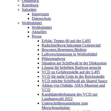
Osnabrück
Rotenburg
Salzgitter
Impressum
Datenschutz
Wolfenbüttel
Wolfenbüttel
Aktuelles
Presse
Erfolg: Tempo 60 auf der L495
Radschnellweg bekommt Gegenwind
Bewegen.Begegnen.Bleiben
Luftverschmutzung in Wolfenbüttel
Pfützenradweg
Situation am Schiffwall in der Diskussion
Lösung für beliebten Radweg gesucht
VCD zu Gefahrenstelle auf der L495
VCD für mehr Grün in der Reichsstraße
VCD möchte Schiffwall als Shared Space
Aktion von Ostfalia, AHA-Museum und
VCD
Kandidatenbefragung des VCD zur
Landtagswahl 2022
Unterschriftensammlung zum
Meescheparkplatz