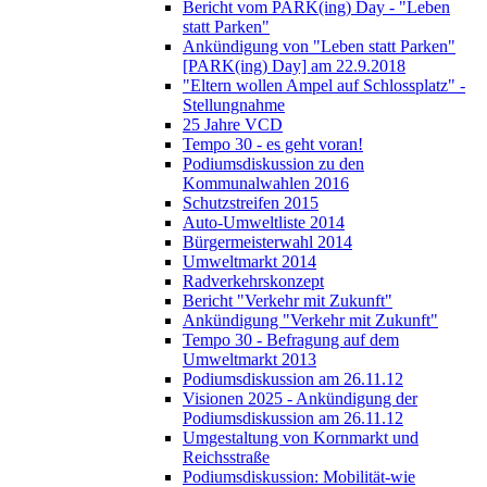
Bericht vom PARK(ing) Day - "Leben
statt Parken"
Ankündigung von "Leben statt Parken"
[PARK(ing) Day] am 22.9.2018
"Eltern wollen Ampel auf Schlossplatz" -
Stellungnahme
25 Jahre VCD
Tempo 30 - es geht voran!
Podiumsdiskussion zu den
Kommunalwahlen 2016
Schutzstreifen 2015
Auto-Umweltliste 2014
Bürgermeisterwahl 2014
Umweltmarkt 2014
Radverkehrskonzept
Bericht "Verkehr mit Zukunft"
Ankündigung "Verkehr mit Zukunft"
Tempo 30 - Befragung auf dem
Umweltmarkt 2013
Podiumsdiskussion am 26.11.12
Visionen 2025 - Ankündigung der
Podiumsdiskussion am 26.11.12
Umgestaltung von Kornmarkt und
Reichsstraße
Podiumsdiskussion: Mobilität-wie