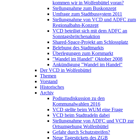
kommen wir in Wolfenbüttel voran?
Stellungnahme zum Buskonzept
Umfrage zum Stadtbussystem 2011
Stellungnahme von VCD und ADFC zum
Regionalbahn-Konzept
VCD beteiligt sich mit dem ADFC an
Sonntagsbrötchenaktion
Shared-Space-Projekt am Schlossplatz
Belebung des Stadtmarkts
Überlegungen zum Kornmarkt
"Wandel im Handel" Oktober 2008
Ankündigung "Wandel im Handel"
Der VCD in Wolfenbüttel
Themen
Vorstand
Historisches
Archiv
Podiumsdiskussion zu den
Kommunalwahlen 2016
VCD stellte beim WUM eine Frage
VCD beim Stadtradeln dabei
Stellungnahme von ADFC und VCD zur
Ortsumgehung Wolfenbüttel
Gefahr durch Schutzstreifen?
Neue Tagestickets des ZGB