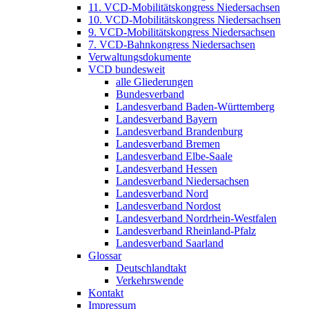
11. VCD-Mobilitätskongress Niedersachsen
10. VCD-Mobilitätskongress Niedersachsen
9. VCD-Mobilitätskongress Niedersachsen
7. VCD-Bahnkongress Niedersachsen
Verwaltungsdokumente
VCD bundesweit
alle Gliederungen
Bundesverband
Landesverband Baden-Württemberg
Landesverband Bayern
Landesverband Brandenburg
Landesverband Bremen
Landesverband Elbe-Saale
Landesverband Hessen
Landesverband Niedersachsen
Landesverband Nord
Landesverband Nordost
Landesverband Nordrhein-Westfalen
Landesverband Rheinland-Pfalz
Landesverband Saarland
Glossar
Deutschlandtakt
Verkehrswende
Kontakt
Impressum