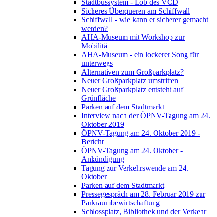
Stadtbussystem - Lob des VCD
Sicheres Überqueren am Schiffwall
Schiffwall - wie kann er sicherer gemacht
werden?
AHA-Museum mit Workshop zur
Mobilität
AHA-Museum - ein lockerer Song für
unterwegs
Alternativen zum Großparkplatz?
Neuer Großparkplatz umstritten
Neuer Großparkplatz entsteht auf
Grünfläche
Parken auf dem Stadtmarkt
Interview nach der ÖPNV-Tagung am 24.
Oktober 2019
ÖPNV-Tagung am 24. Oktober 2019 -
Bericht
ÖPNV-Tagung am 24. Oktober -
Ankündigung
Tagung zur Verkehrswende am 24.
Oktober
Parken auf dem Stadtmarkt
Pressegespräch am 28. Februar 2019 zur
Parkraumbewirtschaftung
Schlossplatz, Bibliothek und der Verkehr