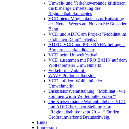
Umwelt- und Verkehrsverbände kritisieren
die bisherige Umsetzung des
Regionalbahnkonzeptes
VCD bietet Möglichkeiten zur Entlastung
des Neuen Weges an: Nutzen Sie Bus oder
Bahn!
VCD und ADFC am Projekt "Mobilität im
ländlichen Raum" beteiligt
ADFC, VCD und PRO BAHN befragten
Bürgermeisterkandidaten
VCD beim Umweltfestival
VCD zusammen mit PRO BAHN auf dem
Wolfenbütteler Umweltmarkt
Verkehr mit Zukunft
WAVE Podiumsdikussion
VCD auf dem Wolfenbütteler
Umweltmarkt
Diskussionsveranstaltung: "Mobilität - wie
kommen wir in Wolfenbüttel voran?"
Die Kreisverbände Wolfenbüttel des VCD
und ADFC beziehen Stellung zum
„Regionalbahnkonzept 2014+“ für den
Großraumverband Braunschweig.
Links
Impressum