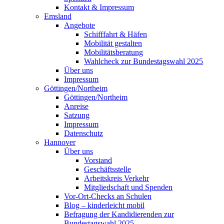
Kontakt & Impressum
Emsland
Angebote
Schifffahrt & Häfen
Mobilität gestalten
Mobilitätsberatung
Wahlcheck zur Bundestagswahl 2025
Über uns
Impressum
Göttingen/Northeim
Göttingen/Northeim
Anreise
Satzung
Impressum
Datenschutz
Hannover
Über uns
Vorstand
Geschäftsstelle
Arbeitskreis Verkehr
Mitgliedschaft und Spenden
Vor-Ort-Checks an Schulen
Blog – kinderleicht mobil
Befragung der Kandidierenden zur
Bundestagswahl 2025