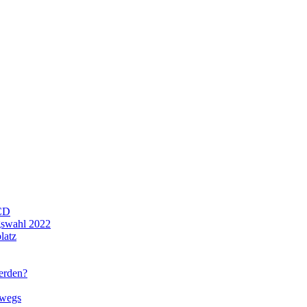
CD
gswahl 2022
latz
werden?
rwegs