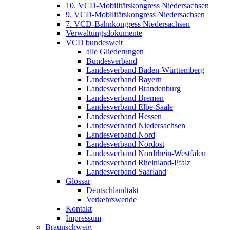
10. VCD-Mobilitätskongress Niedersachsen
9. VCD-Mobilitätskongress Niedersachsen
7. VCD-Bahnkongress Niedersachsen
Verwaltungsdokumente
VCD bundesweit
alle Gliederungen
Bundesverband
Landesverband Baden-Württemberg
Landesverband Bayern
Landesverband Brandenburg
Landesverband Bremen
Landesverband Elbe-Saale
Landesverband Hessen
Landesverband Niedersachsen
Landesverband Nord
Landesverband Nordost
Landesverband Nordrhein-Westfalen
Landesverband Rheinland-Pfalz
Landesverband Saarland
Glossar
Deutschlandtakt
Verkehrswende
Kontakt
Impressum
Braunschweig