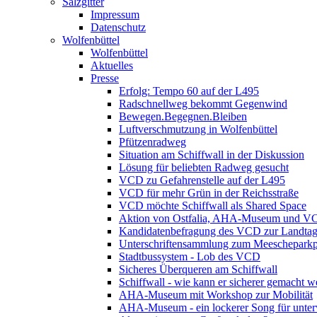
Salzgitter
Impressum
Datenschutz
Wolfenbüttel
Wolfenbüttel
Aktuelles
Presse
Erfolg: Tempo 60 auf der L495
Radschnellweg bekommt Gegenwind
Bewegen.Begegnen.Bleiben
Luftverschmutzung in Wolfenbüttel
Pfützenradweg
Situation am Schiffwall in der Diskussion
Lösung für beliebten Radweg gesucht
VCD zu Gefahrenstelle auf der L495
VCD für mehr Grün in der Reichsstraße
VCD möchte Schiffwall als Shared Space
Aktion von Ostfalia, AHA-Museum und V
Kandidatenbefragung des VCD zur Landta
Unterschriftensammlung zum Meescheparkp
Stadtbussystem - Lob des VCD
Sicheres Überqueren am Schiffwall
Schiffwall - wie kann er sicherer gemacht 
AHA-Museum mit Workshop zur Mobilität
AHA-Museum - ein lockerer Song für unte