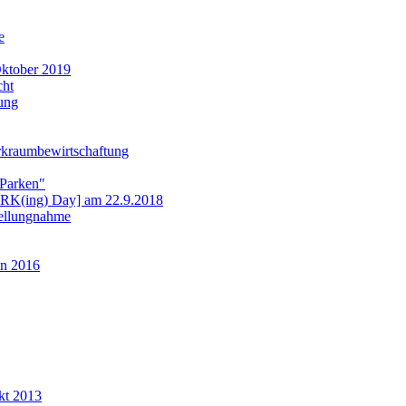
e
ktober 2019
cht
ung
rkraumbewirtschaftung
 Parken"
ARK(ing) Day] am 22.9.2018
tellungnahme
n 2016
kt 2013