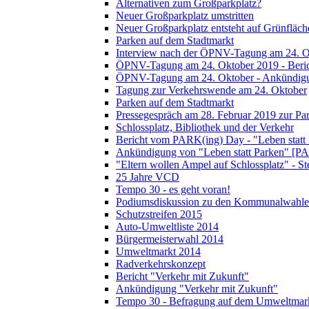
Alternativen zum Großparkplatz?
Neuer Großparkplatz umstritten
Neuer Großparkplatz entsteht auf Grünfläch
Parken auf dem Stadtmarkt
Interview nach der ÖPNV-Tagung am 24. O
ÖPNV-Tagung am 24. Oktober 2019 - Beri
ÖPNV-Tagung am 24. Oktober - Ankündig
Tagung zur Verkehrswende am 24. Oktober
Parken auf dem Stadtmarkt
Pressegespräch am 28. Februar 2019 zur Pa
Schlossplatz, Bibliothek und der Verkehr
Bericht vom PARK(ing) Day - "Leben statt
Ankündigung von "Leben statt Parken" [P
"Eltern wollen Ampel auf Schlossplatz" - S
25 Jahre VCD
Tempo 30 - es geht voran!
Podiumsdiskussion zu den Kommunalwahle
Schutzstreifen 2015
Auto-Umweltliste 2014
Bürgermeisterwahl 2014
Umweltmarkt 2014
Radverkehrskonzept
Bericht "Verkehr mit Zukunft"
Ankündigung "Verkehr mit Zukunft"
Tempo 30 - Befragung auf dem Umweltmar