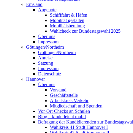
Emsland
Angebote
Schifffahrt & Häfen
Mobilität gestalten
Mobilitätsberatung
Wahlcheck zur Bundestagswahl 2025
Über uns
Impressum
Göttingen/Northeim
Göttingen/Northeim
Anreise
Satzung
Impressum
Datenschutz
Hannover
Über uns
Vorstand
Geschäftsstelle
Arbeitskreis Verkehr
Mitgliedschaft und Spenden
Vor-Ort-Checks an Schulen
Blog – kinderleicht mobil
Befragung der Kandidierenden zur Bundestagswa
Wahlkreis 41 Stadt Hannover I
Wahlkreis 42 Stadt Hannover II