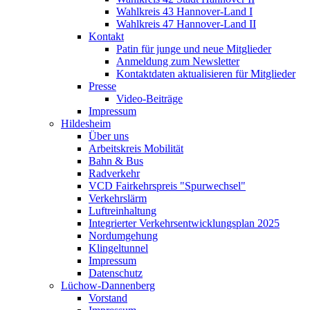
Wahlkreis 43 Hannover-Land I
Wahlkreis 47 Hannover-Land II
Kontakt
Patin für junge und neue Mitglieder
Anmeldung zum Newsletter
Kontaktdaten aktualisieren für Mitglieder
Presse
Video-Beiträge
Impressum
Hildesheim
Über uns
Arbeitskreis Mobilität
Bahn & Bus
Radverkehr
VCD Fairkehrspreis "Spurwechsel"
Verkehrslärm
Luftreinhaltung
Integrierter Verkehrsentwicklungsplan 2025
Nordumgehung
Klingeltunnel
Impressum
Datenschutz
Lüchow-Dannenberg
Vorstand