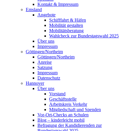
Kontakt & Impressum
Emsland
Angebote
Schifffahrt & Häfen
Mobilität gestalten
Mobilitätsberatung
Wahlcheck zur Bundestagswahl 2025
Über uns
Impressum
Göttingen/Northeim
Göttingen/Northeim
Anreise
Satzung
Impressum
Datenschutz
Hannover
Über uns
Vorstand
Geschäftsstelle
Arbeitskreis Verkehr
Mitgliedschaft und Spenden
Vor-Ort-Checks an Schulen
Blog – kinderleicht mobil
Befragung der Kandidierenden zur
Bundestagswahl 2025