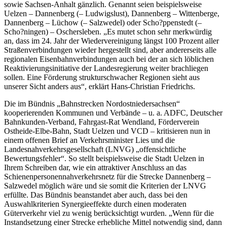
sowie Sachsen-Anhalt gänzlich. Genannt seien beispielsweise
Uelzen – Dannenberg (– Ludwigslust), Dannenberg – Wittenberge,
Dannenberg – Lüchow (– Salzwedel) oder Scho?ppenstedt (–
Scho?ningen) – Oschersleben. „Es mutet schon sehr merkwürdig
an, dass im 24. Jahr der Wiedervereinigung längst 100 Prozent aller
Straßenverbindungen wieder hergestellt sind, aber andererseits alle
regionalen Eisenbahnverbindungen auch bei der an sich löblichen
Reaktivierungsinitiative der Landesregierung weiter brachliegen
sollen. Eine Förderung strukturschwacher Regionen sieht aus
unserer Sicht anders aus“, erklärt Hans-Christian Friedrichs.
Die im Bündnis „Bahnstrecken Nordostniedersachsen“
kooperierenden Kommunen und Verbände – u. a. ADFC, Deutscher
Bahnkunden-Verband, Fahrgast-Rat Wendland, Förderverein
Ostheide-Elbe-Bahn, Stadt Uelzen und VCD – kritisieren nun in
einem offenen Brief an Verkehrsminister Lies und die
Landesnahverkehrsgesellschaft (LNVG) „offensichtliche
Bewertungsfehler“. So stellt beispielsweise die Stadt Uelzen in
Ihrem Schreiben dar, wie ein attraktiver Anschluss an das
Schienenpersonennahverkehrsnetz für die Strecke Dannenberg –
Salzwedel möglich wäre und sie somit die Kriterien der LNVG
erfüllte. Das Bündnis beanstandet aber auch, dass bei den
Auswahlkriterien Synergieeffekte durch einen moderaten
Güterverkehr viel zu wenig berücksichtigt wurden. „Wenn für die
Instandsetzung einer Strecke erhebliche Mittel notwendig sind, dann