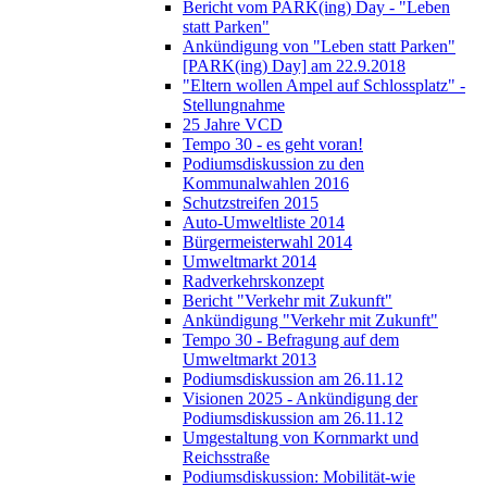
Bericht vom PARK(ing) Day - "Leben
statt Parken"
Ankündigung von "Leben statt Parken"
[PARK(ing) Day] am 22.9.2018
"Eltern wollen Ampel auf Schlossplatz" -
Stellungnahme
25 Jahre VCD
Tempo 30 - es geht voran!
Podiumsdiskussion zu den
Kommunalwahlen 2016
Schutzstreifen 2015
Auto-Umweltliste 2014
Bürgermeisterwahl 2014
Umweltmarkt 2014
Radverkehrskonzept
Bericht "Verkehr mit Zukunft"
Ankündigung "Verkehr mit Zukunft"
Tempo 30 - Befragung auf dem
Umweltmarkt 2013
Podiumsdiskussion am 26.11.12
Visionen 2025 - Ankündigung der
Podiumsdiskussion am 26.11.12
Umgestaltung von Kornmarkt und
Reichsstraße
Podiumsdiskussion: Mobilität-wie