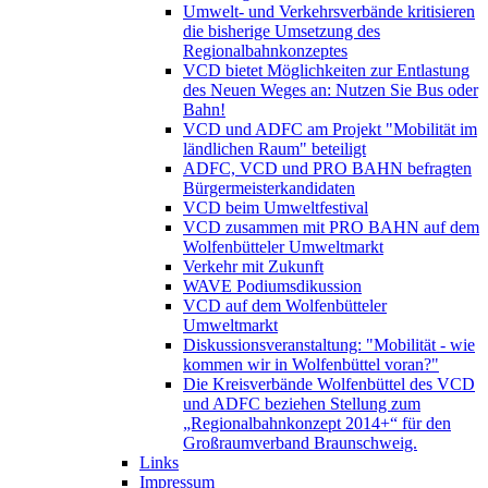
Umwelt- und Verkehrsverbände kritisieren
die bisherige Umsetzung des
Regionalbahnkonzeptes
VCD bietet Möglichkeiten zur Entlastung
des Neuen Weges an: Nutzen Sie Bus oder
Bahn!
VCD und ADFC am Projekt "Mobilität im
ländlichen Raum" beteiligt
ADFC, VCD und PRO BAHN befragten
Bürgermeisterkandidaten
VCD beim Umweltfestival
VCD zusammen mit PRO BAHN auf dem
Wolfenbütteler Umweltmarkt
Verkehr mit Zukunft
WAVE Podiumsdikussion
VCD auf dem Wolfenbütteler
Umweltmarkt
Diskussionsveranstaltung: "Mobilität - wie
kommen wir in Wolfenbüttel voran?"
Die Kreisverbände Wolfenbüttel des VCD
und ADFC beziehen Stellung zum
„Regionalbahnkonzept 2014+“ für den
Großraumverband Braunschweig.
Links
Impressum