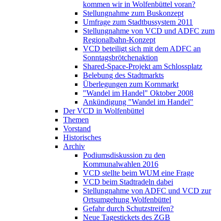
kommen wir in Wolfenbüttel voran?
Stellungnahme zum Buskonzept
Umfrage zum Stadtbussystem 2011
Stellungnahme von VCD und ADFC zum
Regionalbahn-Konzept
VCD beteiligt sich mit dem ADFC an
Sonntagsbrötchenaktion
Shared-Space-Projekt am Schlossplatz
Belebung des Stadtmarkts
Überlegungen zum Kornmarkt
"Wandel im Handel" Oktober 2008
Ankündigung "Wandel im Handel"
Der VCD in Wolfenbüttel
Themen
Vorstand
Historisches
Archiv
Podiumsdiskussion zu den
Kommunalwahlen 2016
VCD stellte beim WUM eine Frage
VCD beim Stadtradeln dabei
Stellungnahme von ADFC und VCD zur
Ortsumgehung Wolfenbüttel
Gefahr durch Schutzstreifen?
Neue Tagestickets des ZGB