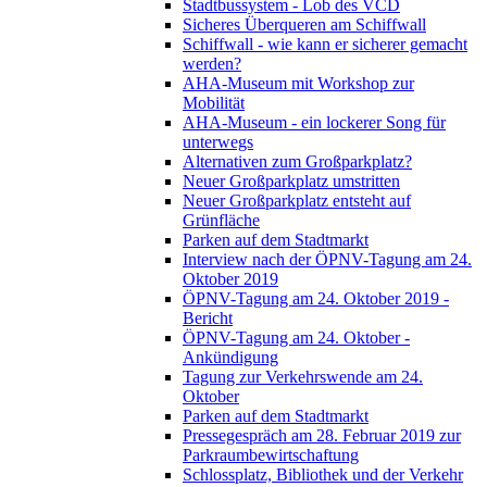
Stadtbussystem - Lob des VCD
Sicheres Überqueren am Schiffwall
Schiffwall - wie kann er sicherer gemacht
werden?
AHA-Museum mit Workshop zur
Mobilität
AHA-Museum - ein lockerer Song für
unterwegs
Alternativen zum Großparkplatz?
Neuer Großparkplatz umstritten
Neuer Großparkplatz entsteht auf
Grünfläche
Parken auf dem Stadtmarkt
Interview nach der ÖPNV-Tagung am 24.
Oktober 2019
ÖPNV-Tagung am 24. Oktober 2019 -
Bericht
ÖPNV-Tagung am 24. Oktober -
Ankündigung
Tagung zur Verkehrswende am 24.
Oktober
Parken auf dem Stadtmarkt
Pressegespräch am 28. Februar 2019 zur
Parkraumbewirtschaftung
Schlossplatz, Bibliothek und der Verkehr