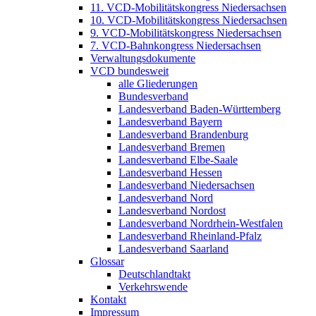
11. VCD-Mobilitätskongress Niedersachsen
10. VCD-Mobilitätskongress Niedersachsen
9. VCD-Mobilitätskongress Niedersachsen
7. VCD-Bahnkongress Niedersachsen
Verwaltungsdokumente
VCD bundesweit
alle Gliederungen
Bundesverband
Landesverband Baden-Württemberg
Landesverband Bayern
Landesverband Brandenburg
Landesverband Bremen
Landesverband Elbe-Saale
Landesverband Hessen
Landesverband Niedersachsen
Landesverband Nord
Landesverband Nordost
Landesverband Nordrhein-Westfalen
Landesverband Rheinland-Pfalz
Landesverband Saarland
Glossar
Deutschlandtakt
Verkehrswende
Kontakt
Impressum