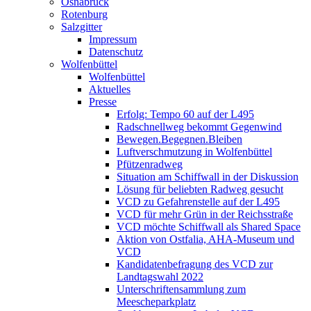
Osnabrück
Rotenburg
Salzgitter
Impressum
Datenschutz
Wolfenbüttel
Wolfenbüttel
Aktuelles
Presse
Erfolg: Tempo 60 auf der L495
Radschnellweg bekommt Gegenwind
Bewegen.Begegnen.Bleiben
Luftverschmutzung in Wolfenbüttel
Pfützenradweg
Situation am Schiffwall in der Diskussion
Lösung für beliebten Radweg gesucht
VCD zu Gefahrenstelle auf der L495
VCD für mehr Grün in der Reichsstraße
VCD möchte Schiffwall als Shared Space
Aktion von Ostfalia, AHA-Museum und
VCD
Kandidatenbefragung des VCD zur
Landtagswahl 2022
Unterschriftensammlung zum
Meescheparkplatz