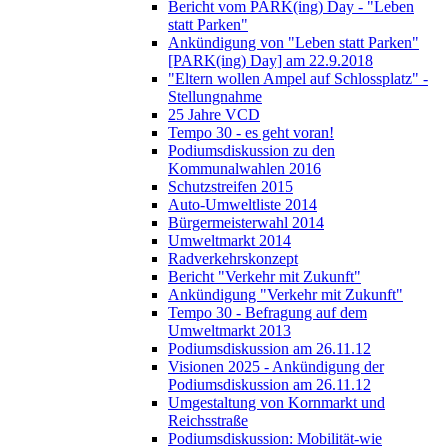
Bericht vom PARK(ing) Day - "Leben
statt Parken"
Ankündigung von "Leben statt Parken"
[PARK(ing) Day] am 22.9.2018
"Eltern wollen Ampel auf Schlossplatz" -
Stellungnahme
25 Jahre VCD
Tempo 30 - es geht voran!
Podiumsdiskussion zu den
Kommunalwahlen 2016
Schutzstreifen 2015
Auto-Umweltliste 2014
Bürgermeisterwahl 2014
Umweltmarkt 2014
Radverkehrskonzept
Bericht "Verkehr mit Zukunft"
Ankündigung "Verkehr mit Zukunft"
Tempo 30 - Befragung auf dem
Umweltmarkt 2013
Podiumsdiskussion am 26.11.12
Visionen 2025 - Ankündigung der
Podiumsdiskussion am 26.11.12
Umgestaltung von Kornmarkt und
Reichsstraße
Podiumsdiskussion: Mobilität-wie