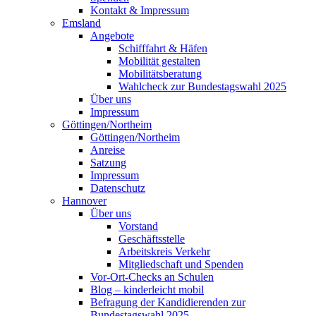
Kontakt & Impressum
Emsland
Angebote
Schifffahrt & Häfen
Mobilität gestalten
Mobilitätsberatung
Wahlcheck zur Bundestagswahl 2025
Über uns
Impressum
Göttingen/Northeim
Göttingen/Northeim
Anreise
Satzung
Impressum
Datenschutz
Hannover
Über uns
Vorstand
Geschäftsstelle
Arbeitskreis Verkehr
Mitgliedschaft und Spenden
Vor-Ort-Checks an Schulen
Blog – kinderleicht mobil
Befragung der Kandidierenden zur
Bundestagswahl 2025