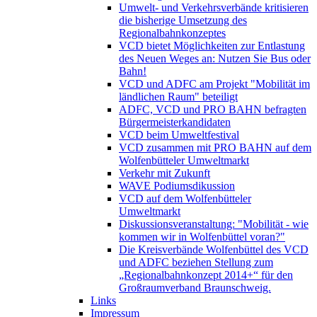
Umwelt- und Verkehrsverbände kritisieren
die bisherige Umsetzung des
Regionalbahnkonzeptes
VCD bietet Möglichkeiten zur Entlastung
des Neuen Weges an: Nutzen Sie Bus oder
Bahn!
VCD und ADFC am Projekt "Mobilität im
ländlichen Raum" beteiligt
ADFC, VCD und PRO BAHN befragten
Bürgermeisterkandidaten
VCD beim Umweltfestival
VCD zusammen mit PRO BAHN auf dem
Wolfenbütteler Umweltmarkt
Verkehr mit Zukunft
WAVE Podiumsdikussion
VCD auf dem Wolfenbütteler
Umweltmarkt
Diskussionsveranstaltung: "Mobilität - wie
kommen wir in Wolfenbüttel voran?"
Die Kreisverbände Wolfenbüttel des VCD
und ADFC beziehen Stellung zum
„Regionalbahnkonzept 2014+“ für den
Großraumverband Braunschweig.
Links
Impressum