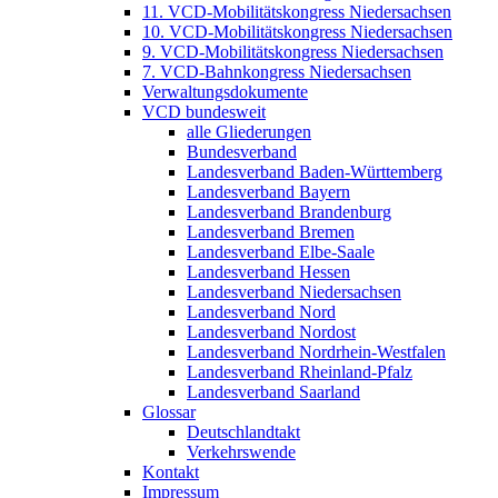
11. VCD-Mobilitätskongress Niedersachsen
10. VCD-Mobilitätskongress Niedersachsen
9. VCD-Mobilitätskongress Niedersachsen
7. VCD-Bahnkongress Niedersachsen
Verwaltungsdokumente
VCD bundesweit
alle Gliederungen
Bundesverband
Landesverband Baden-Württemberg
Landesverband Bayern
Landesverband Brandenburg
Landesverband Bremen
Landesverband Elbe-Saale
Landesverband Hessen
Landesverband Niedersachsen
Landesverband Nord
Landesverband Nordost
Landesverband Nordrhein-Westfalen
Landesverband Rheinland-Pfalz
Landesverband Saarland
Glossar
Deutschlandtakt
Verkehrswende
Kontakt
Impressum