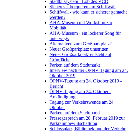
Stadtbussystem - Lob des VCD
Sicheres Überqueren am Schiffwall
Schiffwall - wie kann er sicherer gemacht
werden?
AHA-Museum mit Workshop zur
Mobilität
AHA-Museum - ein lockerer Song für
unterwegs
Alternativen zum Großparkplatz?
Neuer Großparkplatz umstritten
Neuer Großparkplatz entsteht auf
Grünfläche
Parken auf dem Stadtmarkt
Interview nach der ÖPNV-Tagung am 24.
Oktober 2019
ÖPNV-Tagung am 24. Oktober 2019 -
Bericht
ÖPNV-Tagung am 24. Oktober -
Ankündigung
Tagung zur Verkehrswende am 24.
Oktober
Parken auf dem Stadtmarkt
Pressegespräch am 28. Februar 2019 zur
Parkraumbewirtschaftung
Schlossplatz, Bibliothek und der Verkehr