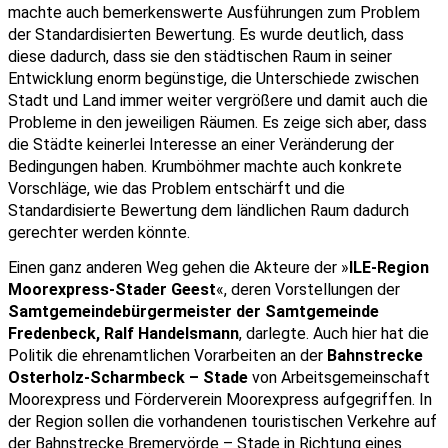
machte auch bemerkenswerte Ausführungen zum Problem 
der Standardisierten Bewertung. Es wurde deutlich, dass 
diese dadurch, dass sie den städtischen Raum in seiner 
Entwicklung enorm begünstige, die Unterschiede zwischen 
Stadt und Land immer weiter vergrößere und damit auch die 
Probleme in den jeweiligen Räumen. Es zeige sich aber, dass 
die Städte keinerlei Interesse an einer Veränderung der 
Bedingungen haben. Krumböhmer machte auch konkrete 
Vorschläge, wie das Problem entschärft und die 
Standardisierte Bewertung dem ländlichen Raum dadurch 
gerechter werden könnte.
Einen ganz anderen Weg gehen die Akteure der »
ILE-Region 
Moorexpress-Stader Geest
«, deren Vorstellungen der 
Samtgemeindebürgermeister der Samtgemeinde 
Fredenbeck, Ralf Handelsmann
, darlegte. Auch hier hat die 
Politik die ehrenamtlichen Vorarbeiten an der 
Bahnstrecke 
Osterholz-Scharmbeck – Stade
 von Arbeitsgemeinschaft 
Moorexpress und Förderverein Moorexpress aufgegriffen. In 
der Region sollen die vorhandenen touristischen Verkehre auf 
der Bahnstrecke Bremervörde – Stade in Richtung eines 