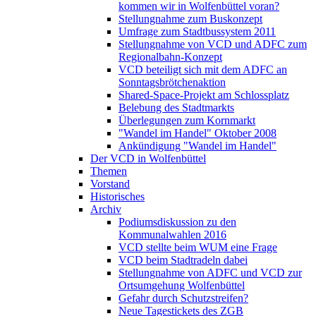
kommen wir in Wolfenbüttel voran?
Stellungnahme zum Buskonzept
Umfrage zum Stadtbussystem 2011
Stellungnahme von VCD und ADFC zum
Regionalbahn-Konzept
VCD beteiligt sich mit dem ADFC an
Sonntagsbrötchenaktion
Shared-Space-Projekt am Schlossplatz
Belebung des Stadtmarkts
Überlegungen zum Kornmarkt
"Wandel im Handel" Oktober 2008
Ankündigung "Wandel im Handel"
Der VCD in Wolfenbüttel
Themen
Vorstand
Historisches
Archiv
Podiumsdiskussion zu den
Kommunalwahlen 2016
VCD stellte beim WUM eine Frage
VCD beim Stadtradeln dabei
Stellungnahme von ADFC und VCD zur
Ortsumgehung Wolfenbüttel
Gefahr durch Schutzstreifen?
Neue Tagestickets des ZGB