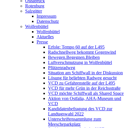
Osnabrück
Rotenburg
Salzgitter
Impressum
Datenschutz
Wolfenbüttel
Wolfenbüttel
Aktuelles
Presse
Erfolg: Tempo 60 auf der L495
Radschnellweg bekommt Gegenwind
Bewegen.Begegnen.Bleiben
Luftverschmutzung in Wolfenbüttel
Pfützenradweg
Situation am Schiffwall in der Diskussion
Lösung für beliebten Radweg gesucht
VCD zu Gefahrenstelle auf der L495
VCD für mehr Grün in der Reichsstraße
VCD möchte Schiffwall als Shared Space
Aktion von Ostfalia, AHA-Museum und
VCD
Kandidatenbefragung des VCD zur
Landtagswahl 2022
Unterschriftensammlung zum
Meescheparkplatz