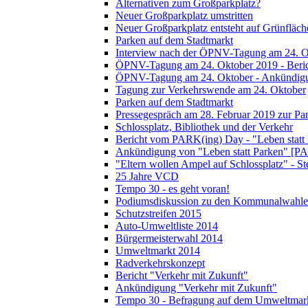
Alternativen zum Großparkplatz?
Neuer Großparkplatz umstritten
Neuer Großparkplatz entsteht auf Grünfläch
Parken auf dem Stadtmarkt
Interview nach der ÖPNV-Tagung am 24. O
ÖPNV-Tagung am 24. Oktober 2019 - Beri
ÖPNV-Tagung am 24. Oktober - Ankündig
Tagung zur Verkehrswende am 24. Oktober
Parken auf dem Stadtmarkt
Pressegespräch am 28. Februar 2019 zur Pa
Schlossplatz, Bibliothek und der Verkehr
Bericht vom PARK(ing) Day - "Leben statt
Ankündigung von "Leben statt Parken" [P
"Eltern wollen Ampel auf Schlossplatz" - S
25 Jahre VCD
Tempo 30 - es geht voran!
Podiumsdiskussion zu den Kommunalwahle
Schutzstreifen 2015
Auto-Umweltliste 2014
Bürgermeisterwahl 2014
Umweltmarkt 2014
Radverkehrskonzept
Bericht "Verkehr mit Zukunft"
Ankündigung "Verkehr mit Zukunft"
Tempo 30 - Befragung auf dem Umweltmar