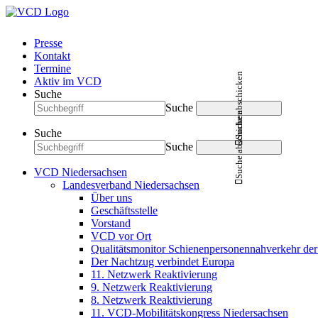
Presse
Kontakt
Termine
Suche abschicken
Aktiv im VCD
Suche
Suche
Suche abschicken
Suche
Suche
VCD Niedersachsen
Landesverband Niedersachsen
Über uns
Geschäftsstelle
Vorstand
VCD vor Ort
Qualitätsmonitor Schienenpersonennahverkehr d
Der Nachtzug verbindet Europa
11. Netzwerk Reaktivierung
9. Netzwerk Reaktivierung
8. Netzwerk Reaktivierung
11. VCD-Mobilitätskongress Niedersachsen