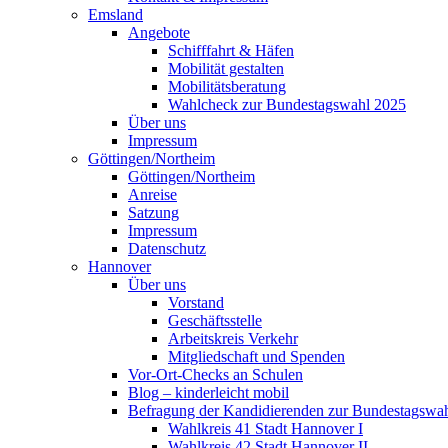
Emsland
Angebote
Schifffahrt & Häfen
Mobilität gestalten
Mobilitätsberatung
Wahlcheck zur Bundestagswahl 2025
Über uns
Impressum
Göttingen/Northeim
Göttingen/Northeim
Anreise
Satzung
Impressum
Datenschutz
Hannover
Über uns
Vorstand
Geschäftsstelle
Arbeitskreis Verkehr
Mitgliedschaft und Spenden
Vor-Ort-Checks an Schulen
Blog – kinderleicht mobil
Befragung der Kandidierenden zur Bundestagswa
Wahlkreis 41 Stadt Hannover I
Wahlkreis 42 Stadt Hannover II