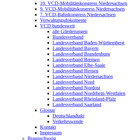
10. VCD-Mobilitätskongress Niedersachsen
9. VCD-Mobilitätskongress Niedersachsen
7. VCD-Bahnkongress Niedersachsen
Verwaltungsdokumente
VCD bundesweit
alle Gliederungen
Bundesverband
Landesverband Baden-Württemberg
Landesverband Bayern
Landesverband Brandenburg
Landesverband Bremen
Landesverband Elbe-Saale
Landesverband Hessen
Landesverband Niedersachsen
Landesverband Nord
Landesverband Nordost
Landesverband Nordrhein-Westfalen
Landesverband Rheinland-Pfalz
Landesverband Saarland
Glossar
Deutschlandtakt
Verkehrswende
Kontakt
Impressum
Braunschweig