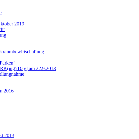
e
ktober 2019
cht
ung
rkraumbewirtschaftung
 Parken"
ARK(ing) Day] am 22.9.2018
tellungnahme
n 2016
kt 2013