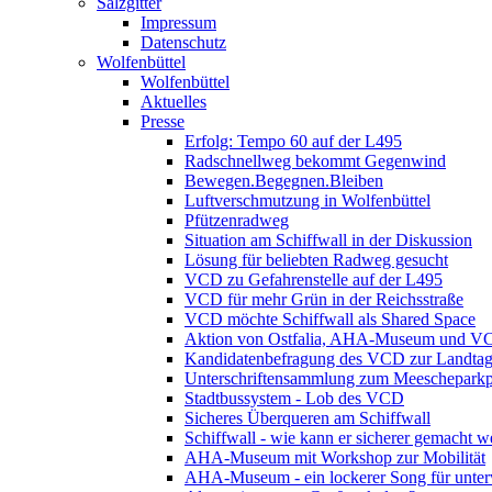
Salzgitter
Impressum
Datenschutz
Wolfenbüttel
Wolfenbüttel
Aktuelles
Presse
Erfolg: Tempo 60 auf der L495
Radschnellweg bekommt Gegenwind
Bewegen.Begegnen.Bleiben
Luftverschmutzung in Wolfenbüttel
Pfützenradweg
Situation am Schiffwall in der Diskussion
Lösung für beliebten Radweg gesucht
VCD zu Gefahrenstelle auf der L495
VCD für mehr Grün in der Reichsstraße
VCD möchte Schiffwall als Shared Space
Aktion von Ostfalia, AHA-Museum und V
Kandidatenbefragung des VCD zur Landta
Unterschriftensammlung zum Meescheparkp
Stadtbussystem - Lob des VCD
Sicheres Überqueren am Schiffwall
Schiffwall - wie kann er sicherer gemacht 
AHA-Museum mit Workshop zur Mobilität
AHA-Museum - ein lockerer Song für unte