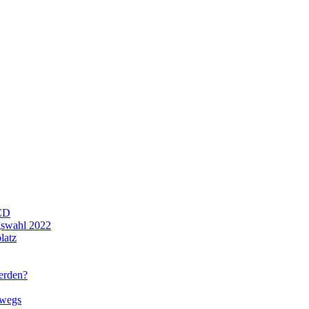
CD
gswahl 2022
latz
werden?
rwegs