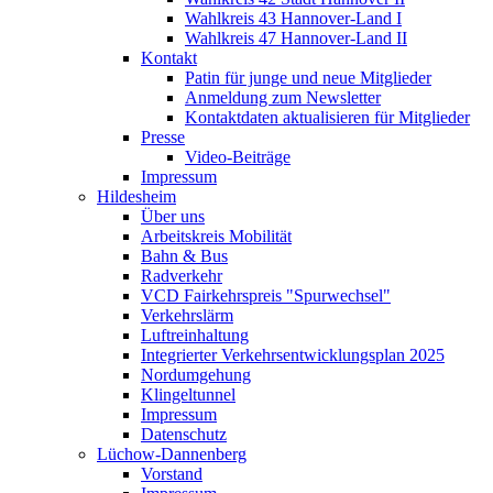
Wahlkreis 43 Hannover-Land I
Wahlkreis 47 Hannover-Land II
Kontakt
Patin für junge und neue Mitglieder
Anmeldung zum Newsletter
Kontaktdaten aktualisieren für Mitglieder
Presse
Video-Beiträge
Impressum
Hildesheim
Über uns
Arbeitskreis Mobilität
Bahn & Bus
Radverkehr
VCD Fairkehrspreis "Spurwechsel"
Verkehrslärm
Luftreinhaltung
Integrierter Verkehrsentwicklungsplan 2025
Nordumgehung
Klingeltunnel
Impressum
Datenschutz
Lüchow-Dannenberg
Vorstand