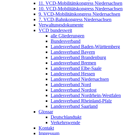
11. VCD-Mobilitätskongress Niedersachsen
10. VCD-Mobilitätskongress Niedersachsen
9. VCD-Mobilitätskongress Niedersachsen
7. VCD-Bahnkongress Niedersachsen
Verwaltungsdokumente
VCD bundesweit
alle Gliederungen
Bundesverband
Landesverband Baden-Württemberg
Landesverband Bayern
Landesverband Brandenburg
Landesverband Bremen
Landesverband Elbe-Saale
Landesverband Hessen
Landesverband Niedersachsen
Landesverband Nord
Landesverband Nordost
Landesverband Nordrhein-Westfalen
Landesverband Rheinland-Pfalz
Landesverband Saarland
Glossar
Deutschlandtakt
Verkehrswende
Kontakt
Impressum