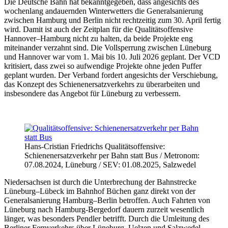
Die Deutsche Bahn hat bekanntgegeben, dass angesichts des
wochenlang andauernden Winterwetters die Generalsanierung
zwischen Hamburg und Berlin nicht rechtzeitig zum 30. April fertig
wird. Damit ist auch der Zeitplan für die Qualitätsoffensive
Hannover–Hamburg nicht zu halten, da beide Projekte eng
miteinander verzahnt sind. Die Vollsperrung zwischen Lüneburg
und Hannover war vom 1. Mai bis 10. Juli 2026 geplant. Der VCD
kritisiert, dass zwei so aufwendige Projekte ohne jeden Puffer
geplant wurden. Der Verband fordert angesichts der Verschiebung,
das Konzept des Schienenersatzverkehrs zu überarbeiten und
insbesondere das Angebot für Lüneburg zu verbessern.
Hans-Cristian Friedrichs
Qualitätsoffensive:
Schienenersatzverkehr per Bahn statt Bus / Metronom:
07.08.2024, Lüneburg / SEV: 01.08.2025, Salzwedel
Niedersachsen ist durch die Unterbrechung der Bahnstrecke
Lüneburg–Lübeck im Bahnhof Büchen ganz direkt von der
Generalsanierung Hamburg–Berlin betroffen. Auch Fahrten von
Lüneburg nach Hamburg-Bergedorf dauern zurzeit wesentlich
länger, was besonders Pendler betrifft. Durch die Umleitung des
Berliner Fernverkehrs über Lüneburg, Uelzen und Salzwedel