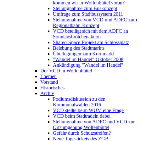
kommen wir in Wolfenbüttel voran?
Stellungnahme zum Buskonzept
Umfrage zum Stadtbussystem 2011
Stellungnahme von VCD und ADFC zum
Regionalbahn-Konzept
VCD beteiligt sich mit dem ADFC an
Sonntagsbrötchenaktion
Shared-Space-Projekt am Schlossplatz
Belebung des Stadtmarkts
Überlegungen zum Kornmarkt
"Wandel im Handel" Oktober 2008
Ankündigung "Wandel im Handel"
Der VCD in Wolfenbüttel
Themen
Vorstand
Historisches
Archiv
Podiumsdiskussion zu den
Kommunalwahlen 2016
VCD stellte beim WUM eine Frage
VCD beim Stadtradeln dabei
Stellungnahme von ADFC und VCD zur
Ortsumgehung Wolfenbüttel
Gefahr durch Schutzstreifen?
Neue Tagestickets des ZGB