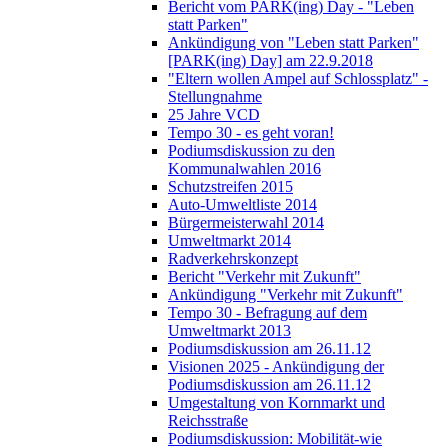
Bericht vom PARK(ing) Day - "Leben
statt Parken"
Ankündigung von "Leben statt Parken"
[PARK(ing) Day] am 22.9.2018
"Eltern wollen Ampel auf Schlossplatz" -
Stellungnahme
25 Jahre VCD
Tempo 30 - es geht voran!
Podiumsdiskussion zu den
Kommunalwahlen 2016
Schutzstreifen 2015
Auto-Umweltliste 2014
Bürgermeisterwahl 2014
Umweltmarkt 2014
Radverkehrskonzept
Bericht "Verkehr mit Zukunft"
Ankündigung "Verkehr mit Zukunft"
Tempo 30 - Befragung auf dem
Umweltmarkt 2013
Podiumsdiskussion am 26.11.12
Visionen 2025 - Ankündigung der
Podiumsdiskussion am 26.11.12
Umgestaltung von Kornmarkt und
Reichsstraße
Podiumsdiskussion: Mobilität-wie