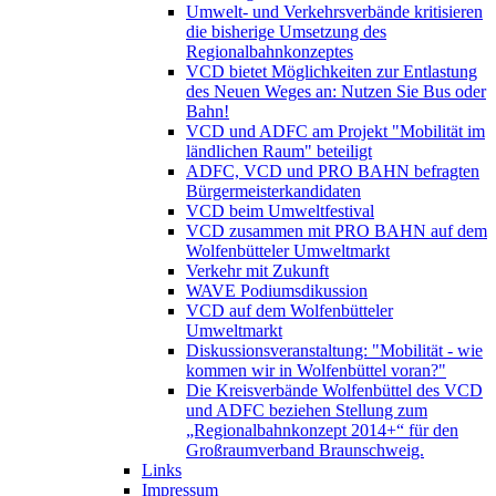
Umwelt- und Verkehrsverbände kritisieren
die bisherige Umsetzung des
Regionalbahnkonzeptes
VCD bietet Möglichkeiten zur Entlastung
des Neuen Weges an: Nutzen Sie Bus oder
Bahn!
VCD und ADFC am Projekt "Mobilität im
ländlichen Raum" beteiligt
ADFC, VCD und PRO BAHN befragten
Bürgermeisterkandidaten
VCD beim Umweltfestival
VCD zusammen mit PRO BAHN auf dem
Wolfenbütteler Umweltmarkt
Verkehr mit Zukunft
WAVE Podiumsdikussion
VCD auf dem Wolfenbütteler
Umweltmarkt
Diskussionsveranstaltung: "Mobilität - wie
kommen wir in Wolfenbüttel voran?"
Die Kreisverbände Wolfenbüttel des VCD
und ADFC beziehen Stellung zum
„Regionalbahnkonzept 2014+“ für den
Großraumverband Braunschweig.
Links
Impressum