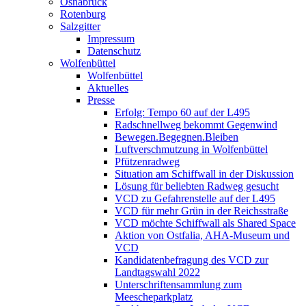
Osnabrück
Rotenburg
Salzgitter
Impressum
Datenschutz
Wolfenbüttel
Wolfenbüttel
Aktuelles
Presse
Erfolg: Tempo 60 auf der L495
Radschnellweg bekommt Gegenwind
Bewegen.Begegnen.Bleiben
Luftverschmutzung in Wolfenbüttel
Pfützenradweg
Situation am Schiffwall in der Diskussion
Lösung für beliebten Radweg gesucht
VCD zu Gefahrenstelle auf der L495
VCD für mehr Grün in der Reichsstraße
VCD möchte Schiffwall als Shared Space
Aktion von Ostfalia, AHA-Museum und
VCD
Kandidatenbefragung des VCD zur
Landtagswahl 2022
Unterschriftensammlung zum
Meescheparkplatz