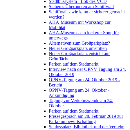
Stadtbussystem - Lob des VCD
Sicheres Überqueren am Schiffwall
Schiffwall - wie kann er sicherer gemacht
werden?
AHA-Museum mit Workshop zur
Mobilität
AHA-Museum - ein lockerer Song für
unterwegs
Alternativen zum Großparkplatz?
Neuer Großparkplatz umstritten
Neuer Großparkplatz entsteht auf
Grünfläche
Parken auf dem Stadtmarkt
Interview nach der ÖPNV-Tagung am 24.
Oktober 2019
ÖPNV-Tagung am 24. Oktober 2019 -
Bericht
ÖPNV-Tagung am 24. Oktober -
Ankündigung
Tagung zur Verkehrswende am 24.
Oktober
Parken auf dem Stadtmarkt
Pressegespräch am 28. Februar 2019 zur
Parkraumbewirtschaftung
Schlossplatz, Bibliothek und der Verkehr