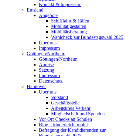
Kontakt & Impressum
Emsland
Angebote
Schifffahrt & Häfen
Mobilität gestalten
Mobilitätsberatung
Wahlcheck zur Bundestagswahl 2025
Über uns
Impressum
Göttingen/Northeim
Göttingen/Northeim
Anreise
Satzung
Impressum
Datenschutz
Hannover
Über uns
Vorstand
Geschäftsstelle
Arbeitskreis Verkehr
Mitgliedschaft und Spenden
Vor-Ort-Checks an Schulen
Blog – kinderleicht mobil
Befragung der Kandidierenden zur
Bundestagswahl 2025