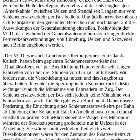
werden die Halte des Regionalverkehrs auf der teils eingleisigen
„Amerikalinie“ zwischen Uelzen und Stendal seit Langem nur vom
Schienenersatzverkehr per Bus bedient. Unglücklicherweise müssen
sich Fahrgäste in den genannten Bereichen nun noch länger auf die
Auswirkungen der Generalsanierung einstellen. Positiv sieht der
VCD, dass während der Generalsanierung nun noch länger direkte
Fernverkehrsverbindungen von Lüneburg, Uelzen und Salzwedel
nach Berlin angeboten werden.
„Der VCD, wie auch Lüneburgs Oberbürgermeisterin Claudia
Kalisch, haben beim geplanten Schienenersatzverkehr der
„Qualitätsoffensive“ per Bus Richtung Hannover die sehr langen
Fahrzeiten von über drei Stunden von Tür zu Tür kritisiert. Wir
fordern nun, die Verschiebung zu nutzen und das Angebot zu
überarbeiten. Je weiter die Sperrung in den Sommer rückt, desto
wichtiger ist auch die Mitnahme von Fahrrädern im Zug. Der
Schienenersatzverkehr per Bus sieht jedoch keine Mitnahme von
Fahrrädern vor, auch Toiletten gibt es an Bord nicht. Daher unsere
Forderung, die Einrichtung eines Schienenersatzverkehrs per Bahn
ab Lüneburg über Soltau mit Halt im Amelinghausen noch einmal
ernsthaft zu prüfen. Schließlich stehen die Wagen des Metronom
während der Streckensperrung großenteils nur in Uelzen in der
Abstellung. Sie wären somit verfügbar. Lediglich zwei
Diesellokomotiven wären für den Zeitraum des Ersatzverkehrs zu
beschaffen“, so Hans-Christian Friedrichs, stv. Landesvorsitzender.