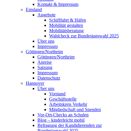
Kontakt & Impressum
Emsland
Angebote
Schifffahrt & Häfen
Mobilität gestalten
Mobilitätsberatung
Wahlcheck zur Bundestagswahl 2025
Über uns
Impressum
Göttingen/Northeim
Göttingen/Northeim
Anreise
Satzung
Impressum
Datenschutz
Hannover
Über uns
Vorstand
Geschäftsstelle
Arbeitskreis Verkehr
Mitgliedschaft und Spenden
Vor-Ort-Checks an Schulen
Blog – kinderleicht mobil
Befragung der Kandidierenden zur
Bundestagswahl 2025