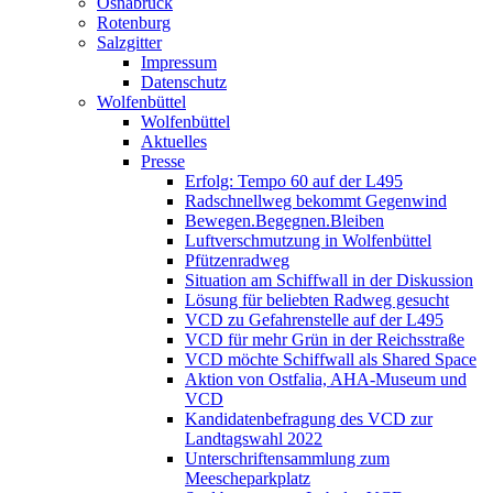
Osnabrück
Rotenburg
Salzgitter
Impressum
Datenschutz
Wolfenbüttel
Wolfenbüttel
Aktuelles
Presse
Erfolg: Tempo 60 auf der L495
Radschnellweg bekommt Gegenwind
Bewegen.Begegnen.Bleiben
Luftverschmutzung in Wolfenbüttel
Pfützenradweg
Situation am Schiffwall in der Diskussion
Lösung für beliebten Radweg gesucht
VCD zu Gefahrenstelle auf der L495
VCD für mehr Grün in der Reichsstraße
VCD möchte Schiffwall als Shared Space
Aktion von Ostfalia, AHA-Museum und
VCD
Kandidatenbefragung des VCD zur
Landtagswahl 2022
Unterschriftensammlung zum
Meescheparkplatz