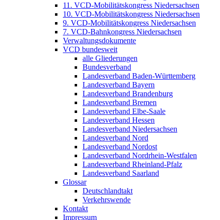
11. VCD-Mobilitätskongress Niedersachsen
10. VCD-Mobilitätskongress Niedersachsen
9. VCD-Mobilitätskongress Niedersachsen
7. VCD-Bahnkongress Niedersachsen
Verwaltungsdokumente
VCD bundesweit
alle Gliederungen
Bundesverband
Landesverband Baden-Württemberg
Landesverband Bayern
Landesverband Brandenburg
Landesverband Bremen
Landesverband Elbe-Saale
Landesverband Hessen
Landesverband Niedersachsen
Landesverband Nord
Landesverband Nordost
Landesverband Nordrhein-Westfalen
Landesverband Rheinland-Pfalz
Landesverband Saarland
Glossar
Deutschlandtakt
Verkehrswende
Kontakt
Impressum