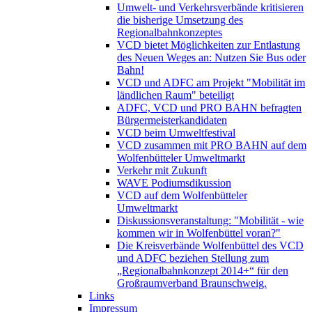
Umwelt- und Verkehrsverbände kritisieren
die bisherige Umsetzung des
Regionalbahnkonzeptes
VCD bietet Möglichkeiten zur Entlastung
des Neuen Weges an: Nutzen Sie Bus oder
Bahn!
VCD und ADFC am Projekt "Mobilität im
ländlichen Raum" beteiligt
ADFC, VCD und PRO BAHN befragten
Bürgermeisterkandidaten
VCD beim Umweltfestival
VCD zusammen mit PRO BAHN auf dem
Wolfenbütteler Umweltmarkt
Verkehr mit Zukunft
WAVE Podiumsdikussion
VCD auf dem Wolfenbütteler
Umweltmarkt
Diskussionsveranstaltung: "Mobilität - wie
kommen wir in Wolfenbüttel voran?"
Die Kreisverbände Wolfenbüttel des VCD
und ADFC beziehen Stellung zum
„Regionalbahnkonzept 2014+“ für den
Großraumverband Braunschweig.
Links
Impressum