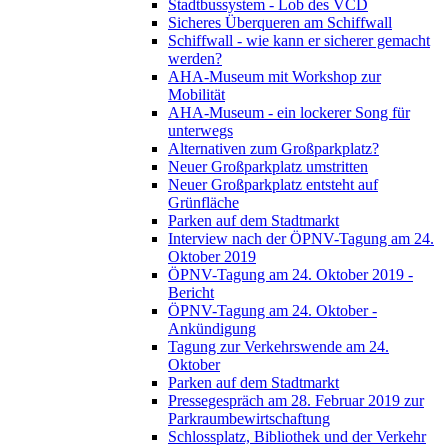
Stadtbussystem - Lob des VCD
Sicheres Überqueren am Schiffwall
Schiffwall - wie kann er sicherer gemacht
werden?
AHA-Museum mit Workshop zur
Mobilität
AHA-Museum - ein lockerer Song für
unterwegs
Alternativen zum Großparkplatz?
Neuer Großparkplatz umstritten
Neuer Großparkplatz entsteht auf
Grünfläche
Parken auf dem Stadtmarkt
Interview nach der ÖPNV-Tagung am 24.
Oktober 2019
ÖPNV-Tagung am 24. Oktober 2019 -
Bericht
ÖPNV-Tagung am 24. Oktober -
Ankündigung
Tagung zur Verkehrswende am 24.
Oktober
Parken auf dem Stadtmarkt
Pressegespräch am 28. Februar 2019 zur
Parkraumbewirtschaftung
Schlossplatz, Bibliothek und der Verkehr