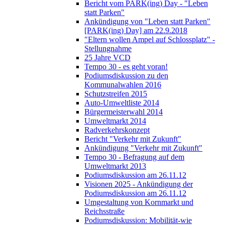
Bericht vom PARK(ing) Day - "Leben
statt Parken"
Ankündigung von "Leben statt Parken"
[PARK(ing) Day] am 22.9.2018
"Eltern wollen Ampel auf Schlossplatz" -
Stellungnahme
25 Jahre VCD
Tempo 30 - es geht voran!
Podiumsdiskussion zu den
Kommunalwahlen 2016
Schutzstreifen 2015
Auto-Umweltliste 2014
Bürgermeisterwahl 2014
Umweltmarkt 2014
Radverkehrskonzept
Bericht "Verkehr mit Zukunft"
Ankündigung "Verkehr mit Zukunft"
Tempo 30 - Befragung auf dem
Umweltmarkt 2013
Podiumsdiskussion am 26.11.12
Visionen 2025 - Ankündigung der
Podiumsdiskussion am 26.11.12
Umgestaltung von Kornmarkt und
Reichsstraße
Podiumsdiskussion: Mobilität-wie