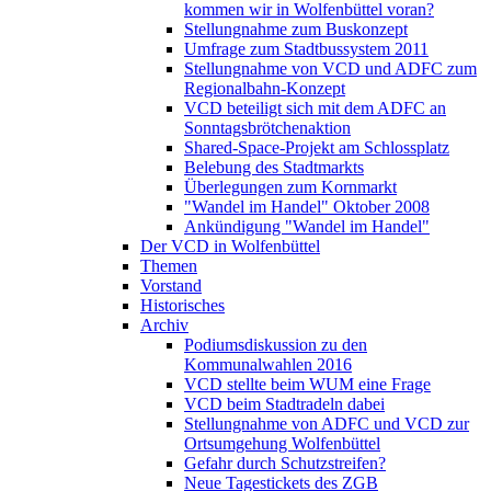
kommen wir in Wolfenbüttel voran?
Stellungnahme zum Buskonzept
Umfrage zum Stadtbussystem 2011
Stellungnahme von VCD und ADFC zum
Regionalbahn-Konzept
VCD beteiligt sich mit dem ADFC an
Sonntagsbrötchenaktion
Shared-Space-Projekt am Schlossplatz
Belebung des Stadtmarkts
Überlegungen zum Kornmarkt
"Wandel im Handel" Oktober 2008
Ankündigung "Wandel im Handel"
Der VCD in Wolfenbüttel
Themen
Vorstand
Historisches
Archiv
Podiumsdiskussion zu den
Kommunalwahlen 2016
VCD stellte beim WUM eine Frage
VCD beim Stadtradeln dabei
Stellungnahme von ADFC und VCD zur
Ortsumgehung Wolfenbüttel
Gefahr durch Schutzstreifen?
Neue Tagestickets des ZGB