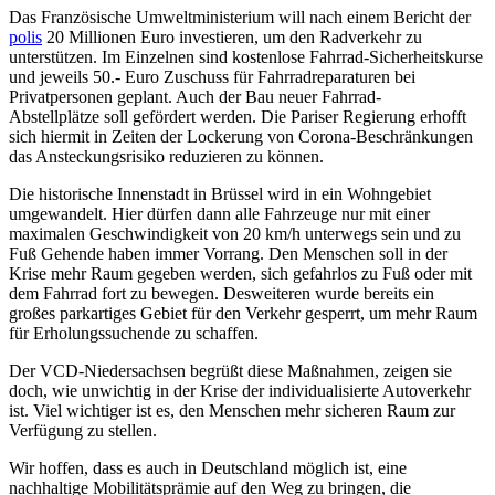
Das Französische Umweltministerium will nach einem Bericht der
polis
20 Millionen Euro investieren, um den Radverkehr zu
unterstützen. Im Einzelnen sind kostenlose Fahrrad-Sicherheitskurse
und jeweils 50.- Euro Zuschuss für Fahrradreparaturen bei
Privatpersonen geplant. Auch der Bau neuer Fahrrad-
Abstellplätze soll gefördert werden. Die Pariser Regierung erhofft
sich hiermit in Zeiten der Lockerung von Corona-Beschränkungen
das Ansteckungsrisiko reduzieren zu können.
Die historische Innenstadt in Brüssel wird in ein Wohngebiet
umgewandelt. Hier dürfen dann alle Fahrzeuge nur mit einer
maximalen Geschwindigkeit von 20 km/h unterwegs sein und zu
Fuß Gehende haben immer Vorrang. Den Menschen soll in der
Krise mehr Raum gegeben werden, sich gefahrlos zu Fuß oder mit
dem Fahrrad fort zu bewegen. Desweiteren wurde bereits ein
großes parkartiges Gebiet für den Verkehr gesperrt, um mehr Raum
für Erholungssuchende zu schaffen.
Der VCD-Niedersachsen begrüßt diese Maßnahmen, zeigen sie
doch, wie unwichtig in der Krise der individualisierte Autoverkehr
ist. Viel wichtiger ist es, den Menschen mehr sicheren Raum zur
Verfügung zu stellen.
Wir hoffen, dass es auch in Deutschland möglich ist, eine
nachhaltige Mobilitätsprämie auf den Weg zu bringen, die