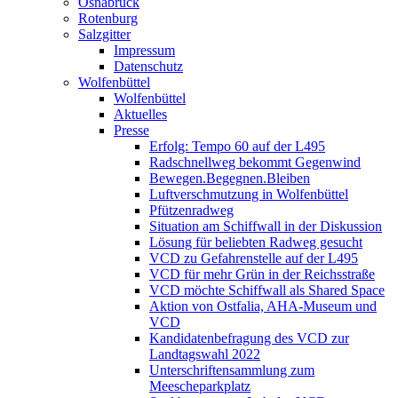
Osnabrück
Rotenburg
Salzgitter
Impressum
Datenschutz
Wolfenbüttel
Wolfenbüttel
Aktuelles
Presse
Erfolg: Tempo 60 auf der L495
Radschnellweg bekommt Gegenwind
Bewegen.Begegnen.Bleiben
Luftverschmutzung in Wolfenbüttel
Pfützenradweg
Situation am Schiffwall in der Diskussion
Lösung für beliebten Radweg gesucht
VCD zu Gefahrenstelle auf der L495
VCD für mehr Grün in der Reichsstraße
VCD möchte Schiffwall als Shared Space
Aktion von Ostfalia, AHA-Museum und
VCD
Kandidatenbefragung des VCD zur
Landtagswahl 2022
Unterschriftensammlung zum
Meescheparkplatz