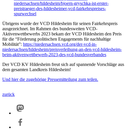
niedersachsen/hildesheim/bjoern-gryschka-ist-erster-
preistraeger-des-hildesheimer-vcd-fairkehrspreises-
spurwechsel
Übrigens wurde der VCD Hildesheim für seinen Fairkehrspreis
ausgezeichnet. Im Rahmen des bundesweiten VCD-
Aktivenwettbewerbs 2023 bekam der VCD Hildesheim den Preis
für die “Förderung politischen Engagements für nachhaltige
Mobilität”:
https://niedersachsen.vcd.org/der-vcd-in-
niedersachsen/hildesheim/preisverleihung-an-den-vcd-hildesheim-
beim-aktivenwettbewerb-2023-des-vcd-bundesverbandes
Der VCD KV Hildesheim freut sich auf spannende Vorschläge aus
dem gesamten Landkreis Hildesheim!
Und hier die zugehörige Pressemitteilung zum teilen.
zurück