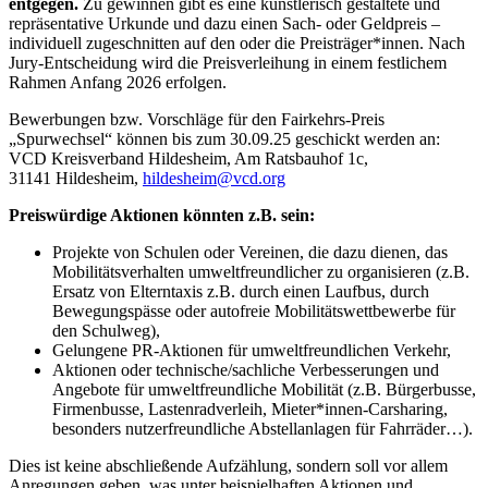
entgegen.
Zu gewinnen gibt es eine künstlerisch gestaltete und
repräsentative Urkunde und dazu einen Sach- oder Geldpreis –
individuell zugeschnitten auf den oder die Preisträger*innen. Nach
Jury-Entscheidung wird die Preisverleihung in einem festlichem
Rahmen Anfang 2026 erfolgen.
Bewerbungen bzw. Vorschläge für den Fairkehrs-Preis
„Spurwechsel“ können bis zum 30.09.25 geschickt werden an:
VCD Kreisverband Hildesheim, Am Ratsbauhof 1c,
31141 Hildesheim,
hildesheim@
vcd.org
Preiswürdige Aktionen könnten z.B. sein:
Projekte von Schulen oder Vereinen, die dazu dienen, das
Mobilitätsverhalten umweltfreundlicher zu organisieren (z.B.
Ersatz von Elterntaxis z.B. durch einen Laufbus, durch
Bewegungspässe oder autofreie Mobilitätswettbewerbe für
den Schulweg),
Gelungene PR-Aktionen für umweltfreundlichen Verkehr,
Aktionen oder technische/sachliche Verbesserungen und
Angebote für umweltfreundliche Mobilität (z.B. Bürgerbusse,
Firmenbusse, Lastenradverleih, Mieter*innen-Carsharing,
besonders nutzerfreundliche Abstellanlagen für Fahrräder…).
Dies ist keine abschließende Aufzählung, sondern soll vor allem
Anregungen geben, was unter beispielhaften Aktionen und