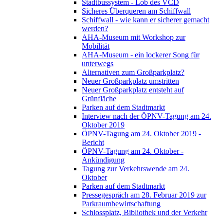
Stadtbussystem - Lob des VCD
Sicheres Überqueren am Schiffwall
Schiffwall - wie kann er sicherer gemacht
werden?
AHA-Museum mit Workshop zur
Mobilität
AHA-Museum - ein lockerer Song für
unterwegs
Alternativen zum Großparkplatz?
Neuer Großparkplatz umstritten
Neuer Großparkplatz entsteht auf
Grünfläche
Parken auf dem Stadtmarkt
Interview nach der ÖPNV-Tagung am 24.
Oktober 2019
ÖPNV-Tagung am 24. Oktober 2019 -
Bericht
ÖPNV-Tagung am 24. Oktober -
Ankündigung
Tagung zur Verkehrswende am 24.
Oktober
Parken auf dem Stadtmarkt
Pressegespräch am 28. Februar 2019 zur
Parkraumbewirtschaftung
Schlossplatz, Bibliothek und der Verkehr