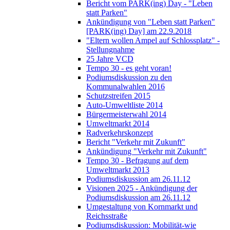
Bericht vom PARK(ing) Day - "Leben
statt Parken"
Ankündigung von "Leben statt Parken"
[PARK(ing) Day] am 22.9.2018
"Eltern wollen Ampel auf Schlossplatz" -
Stellungnahme
25 Jahre VCD
Tempo 30 - es geht voran!
Podiumsdiskussion zu den
Kommunalwahlen 2016
Schutzstreifen 2015
Auto-Umweltliste 2014
Bürgermeisterwahl 2014
Umweltmarkt 2014
Radverkehrskonzept
Bericht "Verkehr mit Zukunft"
Ankündigung "Verkehr mit Zukunft"
Tempo 30 - Befragung auf dem
Umweltmarkt 2013
Podiumsdiskussion am 26.11.12
Visionen 2025 - Ankündigung der
Podiumsdiskussion am 26.11.12
Umgestaltung von Kornmarkt und
Reichsstraße
Podiumsdiskussion: Mobilität-wie