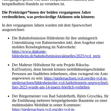
beispielhaftem Handeln zu verstehen ist.
Die Preisträger*innen der beiden vergangenen Jahre
verdeutlichen, was preiswürdige Aktionen sein können:
In den vergangenen Jahren wurden mit dem Spurwechsel
ausgezeichnet:
Die Bahnhofsmission Hildesheim für ihre umfangreich
Unterstützung von Bahnreisenden inkl. dem Angebot einer
mobilen Reisebegleitung im Nahverkehr:
https://www.diakonie-
hildesheim.de/bahnhofsmission/aktuelles/2025/vcd_preis
Der Malteser Hilfsdienst für sein Projekt Rikscha-
KulTour(en), denn hiermit können mobilitätseingeschränkte
Personen am Stadtleben teilnehmen, ohne zwingend ein Auto
angewiesen zu sein:
https://niedersachsen.vcd.org/der-vcd-in-
niedersachsen/hildesheim/der-vcd-fairkehrspreis-spurwechsel-
fuer-2023-wurde-am-14-maerz-feierlich-verliehen
Der Bürgermeister von Bad Salzdetfurth, Björn Gryschka, für
die Einführung mehrerer beispielgebender Bausteine zu einer
multimodalen Mobilität in seiner Kommune:
https://niedersachsen.vcd.org/der-vcd-in-