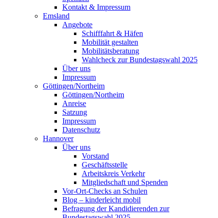
Kontakt & Impressum
Emsland
Angebote
Schifffahrt & Häfen
Mobilität gestalten
Mobilitätsberatung
Wahlcheck zur Bundestagswahl 2025
Über uns
Impressum
Göttingen/Northeim
Göttingen/Northeim
Anreise
Satzung
Impressum
Datenschutz
Hannover
Über uns
Vorstand
Geschäftsstelle
Arbeitskreis Verkehr
Mitgliedschaft und Spenden
Vor-Ort-Checks an Schulen
Blog – kinderleicht mobil
Befragung der Kandidierenden zur
Bundestagswahl 2025