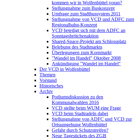
kommen wir in Wolfenbüttel voran?
Stellungnahme zum Buskonzept
Umfrage zum Stadtbussystem 2011
Stellungnahme von VCD und ADFC zum
Regionalbahn-Konzept
VCD beteiligt sich mit dem ADFC an
Sonntagsbrötchenaktion
Shared-Space-Projekt am Schlossplatz
Belebung des Stadtmarkts
Überlegungen zum Kornmarkt
"Wandel im Handel" Oktober 2008
Ankündigung "Wandel im Handel"
Der VCD in Wolfenbüttel
Themen
Vorstand
Historisches
Archiv
Podiumsdiskussion zu den
Kommunalwahlen 2016
VCD stellte beim WUM eine Frage
VCD beim Stadtradeln dabei
Stellungnahme von ADFC und VCD zur
Ortsumgehung Wolfenbüttel
Gefahr durch Schutzstreifen?
Neue Tagestickets des ZGB