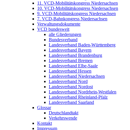
11. VCD-Mobilitätskongress Niedersachsen
10. VCD-Mobilitätskongress Niedersachsen
9. VCD-Mobilitätskongress Niedersachsen
7. VCD-Bahnkongress Niedersachsen
Verwaltungsdokumente
VCD bundesweit
alle Gliederungen
Bundesverband
Landesverband Baden-Württemberg
Landesverband Bayern
Landesverband Brandenburg
Landesverband Bremen
Landesverband Elbe-Saale
Landesverband Hessen
Landesverband Niedersachsen
Landesverband Nord
Landesverband Nordost
Landesverband Nordrhein-Westfalen
Landesverband Rheinland-Pfalz
Landesverband Saarland
Glossar
Deutschlandtakt
Verkehrswende
Kontakt
Impressum