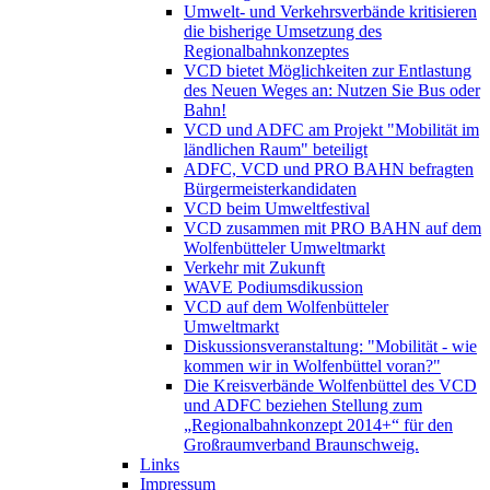
Umwelt- und Verkehrsverbände kritisieren
die bisherige Umsetzung des
Regionalbahnkonzeptes
VCD bietet Möglichkeiten zur Entlastung
des Neuen Weges an: Nutzen Sie Bus oder
Bahn!
VCD und ADFC am Projekt "Mobilität im
ländlichen Raum" beteiligt
ADFC, VCD und PRO BAHN befragten
Bürgermeisterkandidaten
VCD beim Umweltfestival
VCD zusammen mit PRO BAHN auf dem
Wolfenbütteler Umweltmarkt
Verkehr mit Zukunft
WAVE Podiumsdikussion
VCD auf dem Wolfenbütteler
Umweltmarkt
Diskussionsveranstaltung: "Mobilität - wie
kommen wir in Wolfenbüttel voran?"
Die Kreisverbände Wolfenbüttel des VCD
und ADFC beziehen Stellung zum
„Regionalbahnkonzept 2014+“ für den
Großraumverband Braunschweig.
Links
Impressum