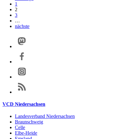
1
2
3
…
nächste
VCD Niedersachsen
Landesverband Niedersachsen
Braunschweig
Celle
Elbe-Heide
Emsland