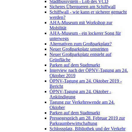
Stadtbussystem - Lob des VCD
Sicheres Überqueren am Schiffwall
Schiffwall - wie kann er sicherer gemacht
werden?
AHA-Museum mit Workshop zur
Mobilität
AHA-Museum - ein lockerer Song für
unterwegs
Alternativen zum Großparkplatz?
Neuer Großparkplatz umstritten
Neuer Großparkplatz entsteht auf
Grünfläche
Parken auf dem Stadtmarkt
Interview nach der ÖPNV-Tagung am 24.
Oktober 2019
ÖPNV-Tagung am 24. Oktober 2019 -
Bericht
ÖPNV-Tagung am 24. Oktober -
Ankündigung
Tagung zur Verkehrswende am 24.
Oktober
Parken auf dem Stadtmarkt
Pressegespräch am 28. Februar 2019 zur
Parkraumbewirtschaftung
Schlossplatz, Bibliothek und der Verkehr