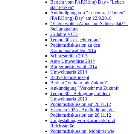
Bericht vom PARK(ing) Day - "Leben
statt Parken"
Ankündigung von "Leben statt Parken"
[PARK(ing) Day] am 22.9.2018
"Eltern wollen Ampel auf Schlossplatz" -
Stellungnahme
25 Jahre VCD
Tempo 30 - es geht voran!
Podiumsdiskussion zu den
Kommunalwahlen 2016
Schutzstreifen 2015
Auto-Umweltliste 2014
Bürgermeisterwahl 2014
Umweltmarkt 2014
Radverkehrskonzept
Bericht "Verkehr mit Zukunft"
Ankündigung "Verkehr mit Zukunft"
Tempo 30 - Befragung auf dem
Umweltmarkt 2013
Podiumsdiskussion am 26.11.12
Visionen 2025 - Ankündigung der
Podiumsdiskussion am 26.11.12
Umgestaltung von Kornmarkt und
Reichsstraße
Podiumsdiskussion: Mobilität-wie