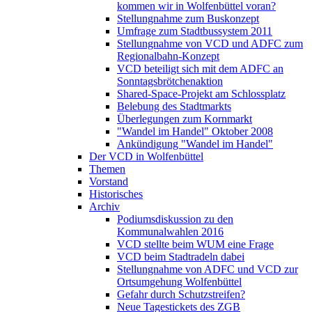
kommen wir in Wolfenbüttel voran?
Stellungnahme zum Buskonzept
Umfrage zum Stadtbussystem 2011
Stellungnahme von VCD und ADFC zum
Regionalbahn-Konzept
VCD beteiligt sich mit dem ADFC an
Sonntagsbrötchenaktion
Shared-Space-Projekt am Schlossplatz
Belebung des Stadtmarkts
Überlegungen zum Kornmarkt
"Wandel im Handel" Oktober 2008
Ankündigung "Wandel im Handel"
Der VCD in Wolfenbüttel
Themen
Vorstand
Historisches
Archiv
Podiumsdiskussion zu den
Kommunalwahlen 2016
VCD stellte beim WUM eine Frage
VCD beim Stadtradeln dabei
Stellungnahme von ADFC und VCD zur
Ortsumgehung Wolfenbüttel
Gefahr durch Schutzstreifen?
Neue Tagestickets des ZGB