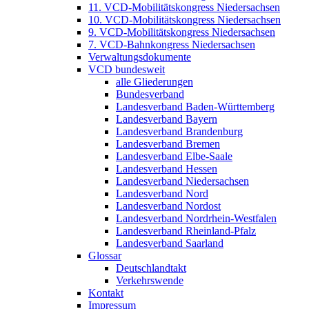
11. VCD-Mobilitätskongress Niedersachsen
10. VCD-Mobilitätskongress Niedersachsen
9. VCD-Mobilitätskongress Niedersachsen
7. VCD-Bahnkongress Niedersachsen
Verwaltungsdokumente
VCD bundesweit
alle Gliederungen
Bundesverband
Landesverband Baden-Württemberg
Landesverband Bayern
Landesverband Brandenburg
Landesverband Bremen
Landesverband Elbe-Saale
Landesverband Hessen
Landesverband Niedersachsen
Landesverband Nord
Landesverband Nordost
Landesverband Nordrhein-Westfalen
Landesverband Rheinland-Pfalz
Landesverband Saarland
Glossar
Deutschlandtakt
Verkehrswende
Kontakt
Impressum