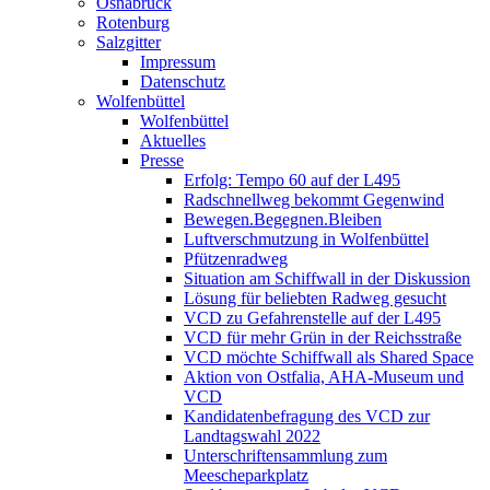
Osnabrück
Rotenburg
Salzgitter
Impressum
Datenschutz
Wolfenbüttel
Wolfenbüttel
Aktuelles
Presse
Erfolg: Tempo 60 auf der L495
Radschnellweg bekommt Gegenwind
Bewegen.Begegnen.Bleiben
Luftverschmutzung in Wolfenbüttel
Pfützenradweg
Situation am Schiffwall in der Diskussion
Lösung für beliebten Radweg gesucht
VCD zu Gefahrenstelle auf der L495
VCD für mehr Grün in der Reichsstraße
VCD möchte Schiffwall als Shared Space
Aktion von Ostfalia, AHA-Museum und
VCD
Kandidatenbefragung des VCD zur
Landtagswahl 2022
Unterschriftensammlung zum
Meescheparkplatz