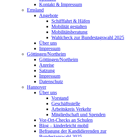
Kontakt & Impressum
Emsland
Angebote
Schifffahrt & Häfen
Mobilität gestalten
Mobilitätsberatung
Wahlcheck zur Bundestagswahl 2025
Über uns
Impressum
Göttingen/Northeim
Göttingen/Northeim
Anreise
Satzung
Impressum
Datenschutz
Hannover
Über uns
Vorstand
Geschäftsstelle
Arbeitskreis Verkehr
Mitgliedschaft und Spenden
Vor-Ort-Checks an Schulen
Blog – kinderleicht mobil
Befragung der Kandidierenden zur
Bundestagswahl 2025