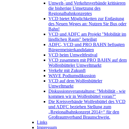
Umwelt- und Verkehrsverbände kritisieren
die bisherige Umsetzung des
Regionalbahnkonzeptes
VCD bietet Möglichkeiten zur Entlastung
des Neuen Weges an: Nutzen Sie Bus oder
Bahn!
VCD und ADFC am Projekt "Mobilität im
ländlichen Raum" beteiligt
ADFC, VCD und PRO BAHN befragten
Bürgermeisterkandidaten
VCD beim Umweltfestival
VCD zusammen mit PRO BAHN auf dem
Wolfenbütteler Umweltmarkt
Verkehr mit Zukunft
WAVE Podiumsdikussion
VCD auf dem Wolfenbütteler
Umweltmarkt
Diskussionsveranstaltung: "Mobilität - wie
kommen wir in Wolfenbüttel voran?"
Die Kreisverbände Wolfenbüttel des VCD
und ADFC beziehen Stellung zum
„Regionalbahnkonzept 2014+“ für den
Großraumverband Braunschweig.
Links
Impressum