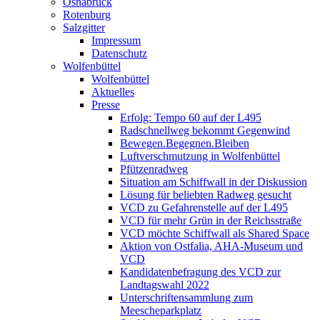
Osnabrück
Rotenburg
Salzgitter
Impressum
Datenschutz
Wolfenbüttel
Wolfenbüttel
Aktuelles
Presse
Erfolg: Tempo 60 auf der L495
Radschnellweg bekommt Gegenwind
Bewegen.Begegnen.Bleiben
Luftverschmutzung in Wolfenbüttel
Pfützenradweg
Situation am Schiffwall in der Diskussion
Lösung für beliebten Radweg gesucht
VCD zu Gefahrenstelle auf der L495
VCD für mehr Grün in der Reichsstraße
VCD möchte Schiffwall als Shared Space
Aktion von Ostfalia, AHA-Museum und
VCD
Kandidatenbefragung des VCD zur
Landtagswahl 2022
Unterschriftensammlung zum
Meescheparkplatz