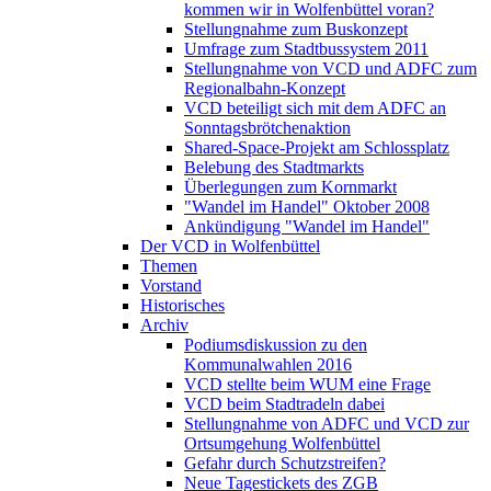
kommen wir in Wolfenbüttel voran?
Stellungnahme zum Buskonzept
Umfrage zum Stadtbussystem 2011
Stellungnahme von VCD und ADFC zum
Regionalbahn-Konzept
VCD beteiligt sich mit dem ADFC an
Sonntagsbrötchenaktion
Shared-Space-Projekt am Schlossplatz
Belebung des Stadtmarkts
Überlegungen zum Kornmarkt
"Wandel im Handel" Oktober 2008
Ankündigung "Wandel im Handel"
Der VCD in Wolfenbüttel
Themen
Vorstand
Historisches
Archiv
Podiumsdiskussion zu den
Kommunalwahlen 2016
VCD stellte beim WUM eine Frage
VCD beim Stadtradeln dabei
Stellungnahme von ADFC und VCD zur
Ortsumgehung Wolfenbüttel
Gefahr durch Schutzstreifen?
Neue Tagestickets des ZGB