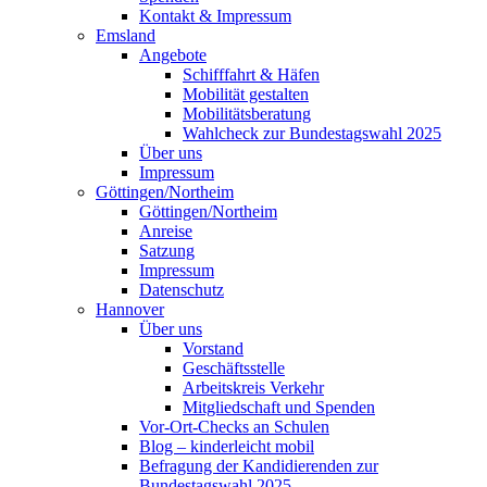
Kontakt & Impressum
Emsland
Angebote
Schifffahrt & Häfen
Mobilität gestalten
Mobilitätsberatung
Wahlcheck zur Bundestagswahl 2025
Über uns
Impressum
Göttingen/Northeim
Göttingen/Northeim
Anreise
Satzung
Impressum
Datenschutz
Hannover
Über uns
Vorstand
Geschäftsstelle
Arbeitskreis Verkehr
Mitgliedschaft und Spenden
Vor-Ort-Checks an Schulen
Blog – kinderleicht mobil
Befragung der Kandidierenden zur
Bundestagswahl 2025