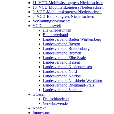
11. VCD-Mobilitätskongress Niedersachsen
10. VCD-Mobilitätskongress Niedersachsen
9. VCD-Mobilitätskongress Niedersachsen
7. VCD-Bahnkongress Niedersachsen
Verwaltungsdokumente
VCD bundesweit
alle Gliederungen
Bundesverband
Landesverband Baden-Württemberg
Landesverband Bayern
Landesverband Brandenburg
Landesverband Bremen
Landesverband Elbe-Saale
Landesverband Hessen
Landesverband Niedersachsen
Landesverband Nord
Landesverband Nordost
Landesverband Nordrhein-Westfalen
Landesverband Rheinland-Pfalz
Landesverband Saarland
Glossar
Deutschlandtakt
Verkehrswende
Kontakt
Impressum