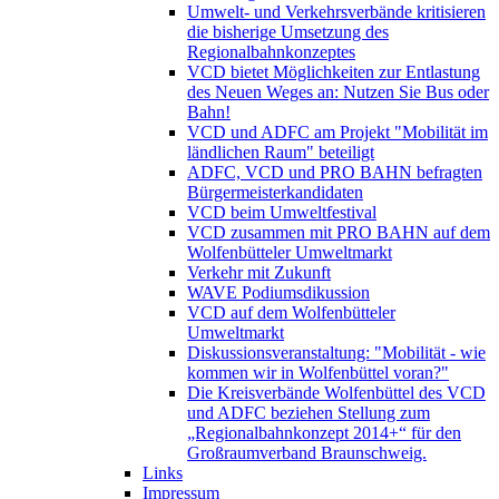
Umwelt- und Verkehrsverbände kritisieren
die bisherige Umsetzung des
Regionalbahnkonzeptes
VCD bietet Möglichkeiten zur Entlastung
des Neuen Weges an: Nutzen Sie Bus oder
Bahn!
VCD und ADFC am Projekt "Mobilität im
ländlichen Raum" beteiligt
ADFC, VCD und PRO BAHN befragten
Bürgermeisterkandidaten
VCD beim Umweltfestival
VCD zusammen mit PRO BAHN auf dem
Wolfenbütteler Umweltmarkt
Verkehr mit Zukunft
WAVE Podiumsdikussion
VCD auf dem Wolfenbütteler
Umweltmarkt
Diskussionsveranstaltung: "Mobilität - wie
kommen wir in Wolfenbüttel voran?"
Die Kreisverbände Wolfenbüttel des VCD
und ADFC beziehen Stellung zum
„Regionalbahnkonzept 2014+“ für den
Großraumverband Braunschweig.
Links
Impressum