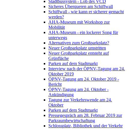
Stadtbussystem - Lob des VCD
Sicheres Überqueren am Schiffwall
Schiffwall - wie kann er sicherer gemacht
werden?
AHA-Museum mit Workshop zur
Mobilität
AHA-Museum - ein lockerer Song für
unterwegs
Alternativen zum Großparkplatz?
Neuer Großparkplatz umstritten
Neuer Großparkplatz entsteht auf
Grünfläche
Parken auf dem Stadtmarkt
Interview nach der ÖPNV-Tagung am 24.
Oktober 2019
ÖPNV-Tagung am 24. Oktober 2019 -
Bericht
ÖPNV-Tagung am 24. Oktober -
Ankündigung
Tagung zur Verkehrswende am 24.
Oktober
Parken auf dem Stadtmarkt
Pressegespräch am 28. Februar 2019 zur
Parkraumbewirtschaftung
Schlossplatz, Bibliothek und der Verkehr