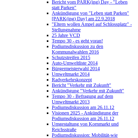
Bericht vom PARK(ing) Day - "Leben
statt Parken"
Ankündigung von "Leben statt Parken"
[PARK(ing) Day] am 22.9.2018
"Eltern wollen Ampel auf Schlossplatz" -
Stellungnahme
25 Jahre VCD
Tempo 30 - es geht voran!
Podiumsdiskussion zu den
Kommunalwahlen 2016
Schutzstreifen 2015
Auto-Umweltliste 2014
Bürgermeisterwahl 2014
Umweltmarkt 2014
Radverkehrskonzept
Bericht "Verkehr mit Zukunft"
Ankündigung "Verkehr mit Zukunft"
Tempo 30 - Befragung auf dem
Umweltmarkt 2013
Podiumsdiskussion am 26.11.12
Visionen 2025 - Ankündigung der
Podiumsdiskussion am 26.11.12
Umgestaltung von Kornmarkt und
Reichsstraße
Podiumsdiskussion: Mobilität-wie