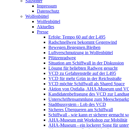
Salzgitter
Impressum
Datenschutz
Wolfenbüttel
Wolfenbüttel
Aktuelles
Presse
Erfolg: Tempo 60 auf der L495
Radschnellweg bekommt Gegenwind
Bewegen.Begegnen.Bleiben
Luftverschmutzung in Wolfenbüttel
Pfützenradweg
Situation am Schiffwall in der Diskussion
Lösung für beliebten Radweg gesucht
VCD zu Gefahrenstelle auf der L495
VCD für mehr Grün in der Reichsstraße
VCD möchte Schiffwall als Shared Space
Aktion von Ostfalia, AHA-Museum und V
Kandidatenbefragung des VCD zur Landta
Unterschriftensammlung zum Meescheparkp
Stadtbussystem - Lob des VCD
Sicheres Überqueren am Schiffwall
Schiffwall - wie kann er sicherer gemacht 
AHA-Museum mit Workshop zur Mobilität
AHA-Museum - ein lockerer Song für unte