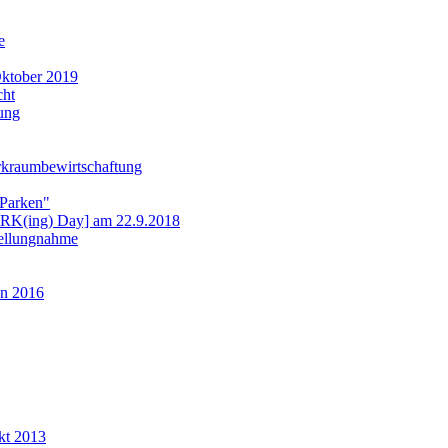
e
ktober 2019
cht
ung
rkraumbewirtschaftung
 Parken"
ARK(ing) Day] am 22.9.2018
tellungnahme
n 2016
kt 2013