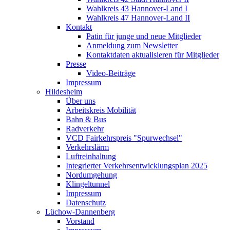
Wahlkreis 43 Hannover-Land I
Wahlkreis 47 Hannover-Land II
Kontakt
Patin für junge und neue Mitglieder
Anmeldung zum Newsletter
Kontaktdaten aktualisieren für Mitglieder
Presse
Video-Beiträge
Impressum
Hildesheim
Über uns
Arbeitskreis Mobilität
Bahn & Bus
Radverkehr
VCD Fairkehrspreis "Spurwechsel"
Verkehrslärm
Luftreinhaltung
Integrierter Verkehrsentwicklungsplan 2025
Nordumgehung
Klingeltunnel
Impressum
Datenschutz
Lüchow-Dannenberg
Vorstand