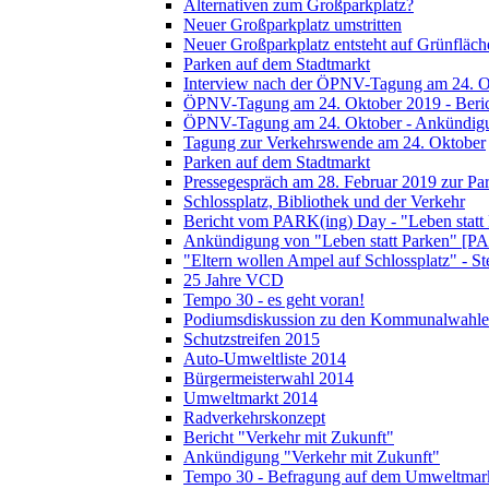
Alternativen zum Großparkplatz?
Neuer Großparkplatz umstritten
Neuer Großparkplatz entsteht auf Grünfläch
Parken auf dem Stadtmarkt
Interview nach der ÖPNV-Tagung am 24. O
ÖPNV-Tagung am 24. Oktober 2019 - Beri
ÖPNV-Tagung am 24. Oktober - Ankündig
Tagung zur Verkehrswende am 24. Oktober
Parken auf dem Stadtmarkt
Pressegespräch am 28. Februar 2019 zur Pa
Schlossplatz, Bibliothek und der Verkehr
Bericht vom PARK(ing) Day - "Leben statt
Ankündigung von "Leben statt Parken" [P
"Eltern wollen Ampel auf Schlossplatz" - S
25 Jahre VCD
Tempo 30 - es geht voran!
Podiumsdiskussion zu den Kommunalwahle
Schutzstreifen 2015
Auto-Umweltliste 2014
Bürgermeisterwahl 2014
Umweltmarkt 2014
Radverkehrskonzept
Bericht "Verkehr mit Zukunft"
Ankündigung "Verkehr mit Zukunft"
Tempo 30 - Befragung auf dem Umweltmar