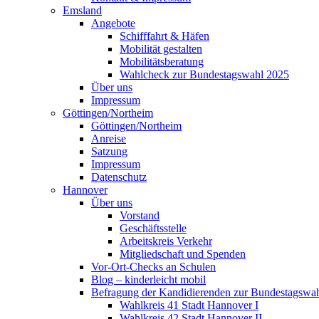
Emsland
Angebote
Schifffahrt & Häfen
Mobilität gestalten
Mobilitätsberatung
Wahlcheck zur Bundestagswahl 2025
Über uns
Impressum
Göttingen/Northeim
Göttingen/Northeim
Anreise
Satzung
Impressum
Datenschutz
Hannover
Über uns
Vorstand
Geschäftsstelle
Arbeitskreis Verkehr
Mitgliedschaft und Spenden
Vor-Ort-Checks an Schulen
Blog – kinderleicht mobil
Befragung der Kandidierenden zur Bundestagswa
Wahlkreis 41 Stadt Hannover I
Wahlkreis 42 Stadt Hannover II