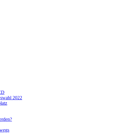
CD
gswahl 2022
latz
werden?
rwegs