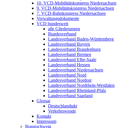
10. VCD-Mobilitätskongress Niedersachsen
9. VCD-Mobilitätskongress Niedersachsen
7. VCD-Bahnkongress Niedersachsen
Verwaltungsdokumente
VCD bundesweit
alle Gliederungen
Bundesverband
Landesverband Baden-Württemberg
Landesverband Bayern
Landesverband Brandenburg
Landesverband Bremen
Landesverband Elbe-Saale
Landesverband Hessen
Landesverband Niedersachsen
Landesverband Nord
Landesverband Nordost
Landesverband Nordrhein-Westfalen
Landesverband Rheinland-Pfalz
Landesverband Saarland
Glossar
Deutschlandtakt
Verkehrswende
Kontakt
Impressum
Braunschweig