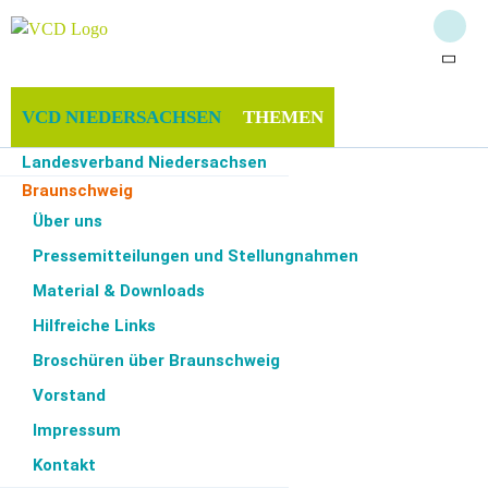
VCD NIEDERSACHSEN
THEMEN
Landesverband Niedersachsen
MITMACHEN & UNTERSTÜTZEN
INFOTHEK
Braunschweig
Celle
Über uns
Elbe-Heide
Pressemitteilungen und Stellungnahmen
Emsland
Start
·
VCD Niedersachsen
·
Braunschweig
Material & Downloads
Göttingen/Northeim
Hilfreiche Links
Hannover
Ortsfilter
Kategoriefilter
Monatsfilter
Hildesheim
Broschüren über Braunschweig
Lüchow-Dannenberg
Vorstand
Zur Zeit keine Termine
Oldenburg
Impressum
Osnabrück
Kontakt
Rotenburg