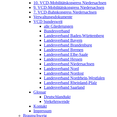
10. VCD-Mobilitätskongress Niedersachsen
9. VCD-Mobilitätskongress Niedersachsen
7. VCD-Bahnkongress Niedersachsen
Verwaltungsdokumente
VCD bundesweit
alle Gliederungen
Bundesverband
Landesverband Baden-Württemberg
Landesverband Bayern
Landesverband Brandenburg
Landesverband Bremen
Landesverband Elbe-Saale
Landesverband Hessen
Landesverband Niedersachsen
Landesverband Nord
Landesverband Nordost
Landesverband Nordrhein-Westfalen
Landesverband Rheinland-Pfalz
Landesverband Saarland
Glossar
Deutschlandtakt
Verkehrswende
Kontakt
Impressum
Braunschweig