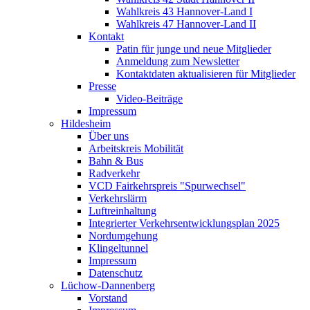
Wahlkreis 43 Hannover-Land I
Wahlkreis 47 Hannover-Land II
Kontakt
Patin für junge und neue Mitglieder
Anmeldung zum Newsletter
Kontaktdaten aktualisieren für Mitglieder
Presse
Video-Beiträge
Impressum
Hildesheim
Über uns
Arbeitskreis Mobilität
Bahn & Bus
Radverkehr
VCD Fairkehrspreis "Spurwechsel"
Verkehrslärm
Luftreinhaltung
Integrierter Verkehrsentwicklungsplan 2025
Nordumgehung
Klingeltunnel
Impressum
Datenschutz
Lüchow-Dannenberg
Vorstand