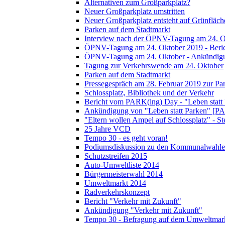
Alternativen zum Großparkplatz?
Neuer Großparkplatz umstritten
Neuer Großparkplatz entsteht auf Grünfläch
Parken auf dem Stadtmarkt
Interview nach der ÖPNV-Tagung am 24. O
ÖPNV-Tagung am 24. Oktober 2019 - Beri
ÖPNV-Tagung am 24. Oktober - Ankündig
Tagung zur Verkehrswende am 24. Oktober
Parken auf dem Stadtmarkt
Pressegespräch am 28. Februar 2019 zur Pa
Schlossplatz, Bibliothek und der Verkehr
Bericht vom PARK(ing) Day - "Leben statt
Ankündigung von "Leben statt Parken" [P
"Eltern wollen Ampel auf Schlossplatz" - S
25 Jahre VCD
Tempo 30 - es geht voran!
Podiumsdiskussion zu den Kommunalwahle
Schutzstreifen 2015
Auto-Umweltliste 2014
Bürgermeisterwahl 2014
Umweltmarkt 2014
Radverkehrskonzept
Bericht "Verkehr mit Zukunft"
Ankündigung "Verkehr mit Zukunft"
Tempo 30 - Befragung auf dem Umweltmar