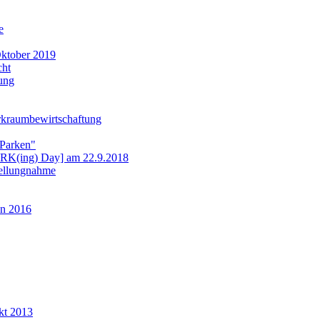
e
ktober 2019
cht
ung
rkraumbewirtschaftung
 Parken"
ARK(ing) Day] am 22.9.2018
tellungnahme
n 2016
kt 2013