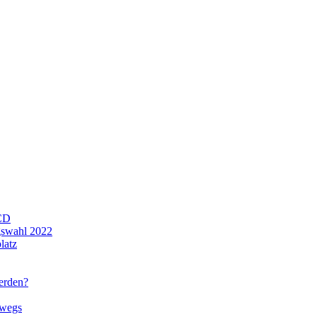
CD
gswahl 2022
latz
werden?
rwegs