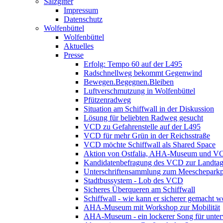
Salzgitter
Impressum
Datenschutz
Wolfenbüttel
Wolfenbüttel
Aktuelles
Presse
Erfolg: Tempo 60 auf der L495
Radschnellweg bekommt Gegenwind
Bewegen.Begegnen.Bleiben
Luftverschmutzung in Wolfenbüttel
Pfützenradweg
Situation am Schiffwall in der Diskussion
Lösung für beliebten Radweg gesucht
VCD zu Gefahrenstelle auf der L495
VCD für mehr Grün in der Reichsstraße
VCD möchte Schiffwall als Shared Space
Aktion von Ostfalia, AHA-Museum und V
Kandidatenbefragung des VCD zur Landta
Unterschriftensammlung zum Meescheparkp
Stadtbussystem - Lob des VCD
Sicheres Überqueren am Schiffwall
Schiffwall - wie kann er sicherer gemacht 
AHA-Museum mit Workshop zur Mobilität
AHA-Museum - ein lockerer Song für unte