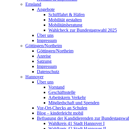
Emsland
Angebote
Schifffahrt & Häfen
Mobilität gestalten
Mobilitätsberatung
Wahlcheck zur Bundestagswahl 2025
Über uns
Impressum
Göttingen/Northeim
Göttingen/Northeim
Anreise
Satzung
Impressum
Datenschutz
Hannover
Über uns
Vorstand
Geschäftsstelle
Arbeitskreis Verkehr
Mitgliedschaft und Spenden
Vor-Ort-Checks an Schulen
Blog – kinderleicht mobil
Befragung der Kandidierenden zur Bundestagswa
Wahlkreis 41 Stadt Hannover I
Wahlkreis 42 Stadt Hannover II