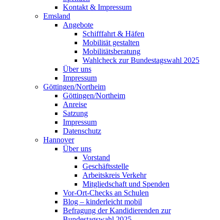
Kontakt & Impressum
Emsland
Angebote
Schifffahrt & Häfen
Mobilität gestalten
Mobilitätsberatung
Wahlcheck zur Bundestagswahl 2025
Über uns
Impressum
Göttingen/Northeim
Göttingen/Northeim
Anreise
Satzung
Impressum
Datenschutz
Hannover
Über uns
Vorstand
Geschäftsstelle
Arbeitskreis Verkehr
Mitgliedschaft und Spenden
Vor-Ort-Checks an Schulen
Blog – kinderleicht mobil
Befragung der Kandidierenden zur
Bundestagswahl 2025