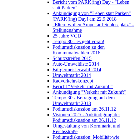
Bericht vom PARK(ing) Day - "Leben
statt Parken"
Ankündigung von "Leben statt Parken"
[PARK(ing) Day] am 22.9.2018
"Eltern wollen Ampel auf Schlossplatz" -
Stellungnahme
25 Jahre VCD
Tempo 30 - es geht voran!
Podiumsdiskussion zu den
Kommunalwahlen 2016
Schutzstreifen 2015
Auto-Umweltliste 2014
Bürgermeisterwahl 2014
Umweltmarkt 2014
Radverkehrskonzept
Bericht "Verkehr mit Zukunft"
Ankündigung "Verkehr mit Zukunft"
Tempo 30 - Befragung auf dem
Umweltmarkt 2013
Podiumsdiskussion am 26.11.12
Visionen 2025 - Ankündigung der
Podiumsdiskussion am 26.11.12
Umgestaltung von Kornmarkt und
Reichsstraße
Podiumsdiskussion: Mobilität-wie