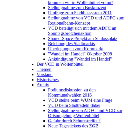
kommen wir in Wolfenbüttel voran?
Stellungnahme zum Buskonzept
Umfrage zum Stadtbussystem 2011
Stellungnahme von VCD und ADFC zum
Regionalbahn-Konzept
VCD beteiligt sich mit dem ADFC an
Sonntagsbrötchenaktion
Shared-Space-Projekt am Schlossplatz
Belebung des Stadtmarkts
Überlegungen zum Kornmarkt
"Wandel im Handel" Oktober 2008
Ankündigung "Wandel im Handel"
Der VCD in Wolfenbüttel
Themen
Vorstand
Historisches
Archiv
Podiumsdiskussion zu den
Kommunalwahlen 2016
VCD stellte beim WUM eine Frage
VCD beim Stadtradeln dabei
Stellungnahme von ADFC und VCD zur
Ortsumgehung Wolfenbüttel
Gefahr durch Schutzstreifen?
Neue Tagestickets des ZGB