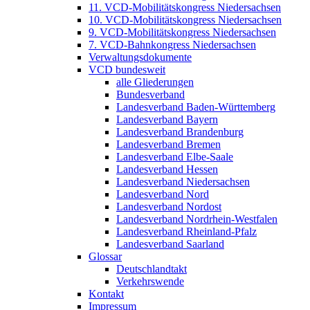
11. VCD-Mobilitätskongress Niedersachsen
10. VCD-Mobilitätskongress Niedersachsen
9. VCD-Mobilitätskongress Niedersachsen
7. VCD-Bahnkongress Niedersachsen
Verwaltungsdokumente
VCD bundesweit
alle Gliederungen
Bundesverband
Landesverband Baden-Württemberg
Landesverband Bayern
Landesverband Brandenburg
Landesverband Bremen
Landesverband Elbe-Saale
Landesverband Hessen
Landesverband Niedersachsen
Landesverband Nord
Landesverband Nordost
Landesverband Nordrhein-Westfalen
Landesverband Rheinland-Pfalz
Landesverband Saarland
Glossar
Deutschlandtakt
Verkehrswende
Kontakt
Impressum