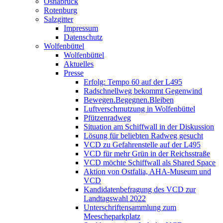
Osnabrück
Rotenburg
Salzgitter
Impressum
Datenschutz
Wolfenbüttel
Wolfenbüttel
Aktuelles
Presse
Erfolg: Tempo 60 auf der L495
Radschnellweg bekommt Gegenwind
Bewegen.Begegnen.Bleiben
Luftverschmutzung in Wolfenbüttel
Pfützenradweg
Situation am Schiffwall in der Diskussion
Lösung für beliebten Radweg gesucht
VCD zu Gefahrenstelle auf der L495
VCD für mehr Grün in der Reichsstraße
VCD möchte Schiffwall als Shared Space
Aktion von Ostfalia, AHA-Museum und
VCD
Kandidatenbefragung des VCD zur
Landtagswahl 2022
Unterschriftensammlung zum
Meescheparkplatz