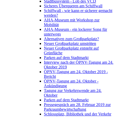
Stadtbussystem - Lob des VCD
Sicheres Überqueren am Schiffwall
Schiffwall - wie kann er sicherer gemacht
werden?
AHA-Museum mit Workshop zur
Mobilität
AHA-Museum - ein lockerer Song für
unterwegs
Alternativen zum Großparkplatz?
Neuer Großparkplatz umstritten
Neuer Großparkplatz entsteht auf
Grünfläche
Parken auf dem Stadtmarkt
Interview nach der ÖPNV-Tagung am 24.
Oktober 2019
ÖPNV-Tagung am 24. Oktober 2019 -
Bericht
ÖPNV-Tagung am 24. Oktober -
Ankündigung
Tagung zur Verkehrswende am 24.
Oktober
Parken auf dem Stadtmarkt
Pressegespräch am 28. Februar 2019 zur
Parkraumbewirtschaftung
Schlossplatz, Bibliothek und der Verkehr