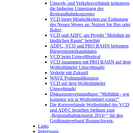
Umwelt- und Verkehrsverbände kritisieren
die bisherige Umsetzung des
Regionalbahnkonzeptes
VCD bietet Möglichkeiten zur Entlastung
des Neuen Weges an: Nutzen Sie Bus oder
Bahn!
VCD und ADFC am Projekt "Mobilität im
ländlichen Raum" beteiligt
ADFC, VCD und PRO BAHN befragten
Bürgermeisterkandidaten
VCD beim Umweltfestival
VCD zusammen mit PRO BAHN auf dem
Wolfenbütteler Umweltmarkt
Verkehr mit Zukunft
WAVE Podiumsdikussion
VCD auf dem Wolfenbütteler
Umweltmarkt
Diskussionsveranstaltung: "Mobilität - wie
kommen wir in Wolfenbüttel voran?"
Die Kreisverbände Wolfenbüttel des VCD
und ADFC beziehen Stellung zum
„Regionalbahnkonzept 2014+“ für den
Großraumverband Braunschweig.
Links
Impressum