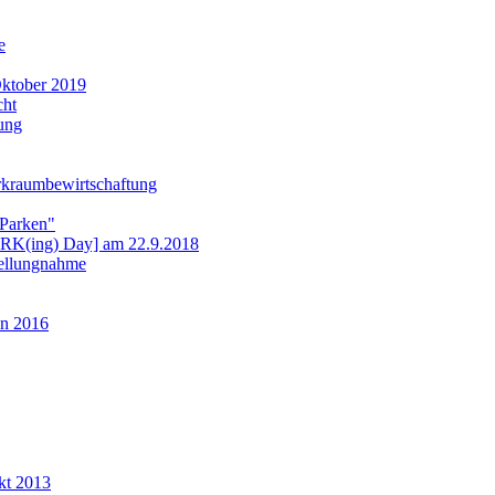
e
ktober 2019
cht
ung
rkraumbewirtschaftung
 Parken"
ARK(ing) Day] am 22.9.2018
tellungnahme
n 2016
kt 2013