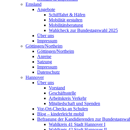
Emsland
Angebote
Schifffahrt & Häfen
Mobilität gestalten
Mobilitätsberatung
Wahlcheck zur Bundestagswahl 2025
Über uns
Impressum
Göttingen/Northeim
Göttingen/Northeim
Anreise
Satzung
Impressum
Datenschutz
Hannover
Über uns
Vorstand
Geschäftsstelle
Arbeitskreis Verkehr
Mitgliedschaft und Spenden
Vor-Ort-Checks an Schulen
Blog – kinderleicht mobil
Befragung der Kandidierenden zur Bundestagswa
Wahlkreis 41 Stadt Hannover I
Wahlkreis 42 Stadt Hannover II