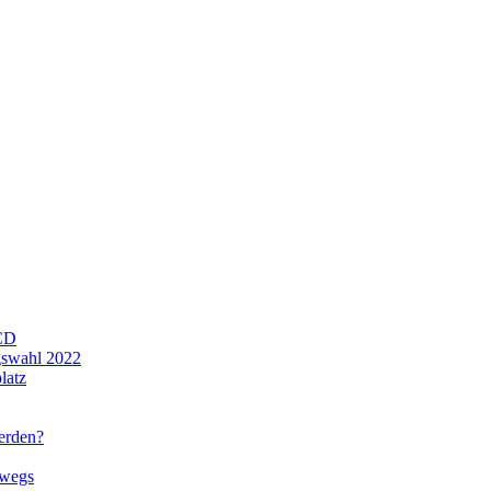
CD
gswahl 2022
latz
werden?
rwegs