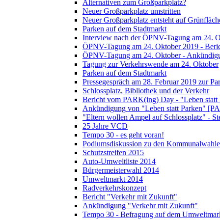
Alternativen zum Großparkplatz?
Neuer Großparkplatz umstritten
Neuer Großparkplatz entsteht auf Grünfläch
Parken auf dem Stadtmarkt
Interview nach der ÖPNV-Tagung am 24. O
ÖPNV-Tagung am 24. Oktober 2019 - Beri
ÖPNV-Tagung am 24. Oktober - Ankündig
Tagung zur Verkehrswende am 24. Oktober
Parken auf dem Stadtmarkt
Pressegespräch am 28. Februar 2019 zur Pa
Schlossplatz, Bibliothek und der Verkehr
Bericht vom PARK(ing) Day - "Leben statt
Ankündigung von "Leben statt Parken" [P
"Eltern wollen Ampel auf Schlossplatz" - S
25 Jahre VCD
Tempo 30 - es geht voran!
Podiumsdiskussion zu den Kommunalwahle
Schutzstreifen 2015
Auto-Umweltliste 2014
Bürgermeisterwahl 2014
Umweltmarkt 2014
Radverkehrskonzept
Bericht "Verkehr mit Zukunft"
Ankündigung "Verkehr mit Zukunft"
Tempo 30 - Befragung auf dem Umweltmar