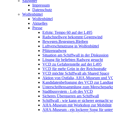
Salzgitter
Impressum
Datenschutz
Wolfenbüttel
Wolfenbüttel
Aktuelles
Presse
Erfolg: Tempo 60 auf der L495
Radschnellweg bekommt Gegenwind
Bewegen.Begegnen.Bleiben
Luftverschmutzung in Wolfenbüttel
Pfützenradweg
Situation am Schiffwall in der Diskussion
Lösung für beliebten Radweg gesucht
VCD zu Gefahrenstelle auf der L495
VCD für mehr Grün in der Reichsstraße
VCD möchte Schiffwall als Shared Space
Aktion von Ostfalia, AHA-Museum und V
Kandidatenbefragung des VCD zur Landta
Unterschriftensammlung zum Meescheparkp
Stadtbussystem - Lob des VCD
Sicheres Überqueren am Schiffwall
Schiffwall - wie kann er sicherer gemacht 
AHA-Museum mit Workshop zur Mobilität
AHA-Museum - ein lockerer Song für unte