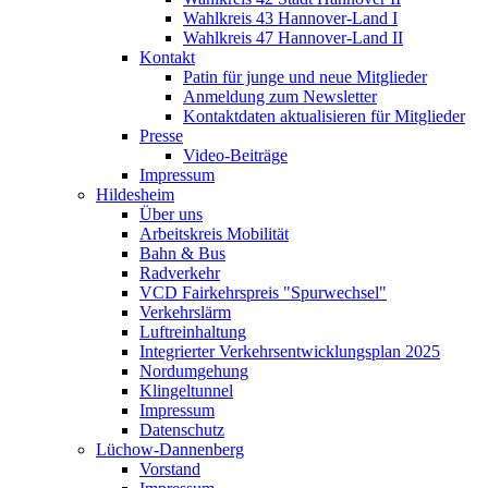
Wahlkreis 43 Hannover-Land I
Wahlkreis 47 Hannover-Land II
Kontakt
Patin für junge und neue Mitglieder
Anmeldung zum Newsletter
Kontaktdaten aktualisieren für Mitglieder
Presse
Video-Beiträge
Impressum
Hildesheim
Über uns
Arbeitskreis Mobilität
Bahn & Bus
Radverkehr
VCD Fairkehrspreis "Spurwechsel"
Verkehrslärm
Luftreinhaltung
Integrierter Verkehrsentwicklungsplan 2025
Nordumgehung
Klingeltunnel
Impressum
Datenschutz
Lüchow-Dannenberg
Vorstand