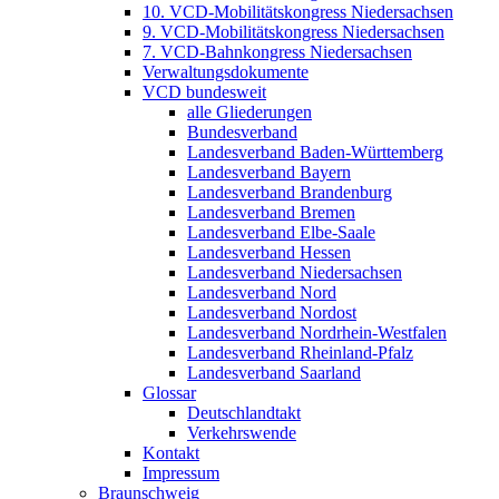
10. VCD-Mobilitätskongress Niedersachsen
9. VCD-Mobilitätskongress Niedersachsen
7. VCD-Bahnkongress Niedersachsen
Verwaltungsdokumente
VCD bundesweit
alle Gliederungen
Bundesverband
Landesverband Baden-Württemberg
Landesverband Bayern
Landesverband Brandenburg
Landesverband Bremen
Landesverband Elbe-Saale
Landesverband Hessen
Landesverband Niedersachsen
Landesverband Nord
Landesverband Nordost
Landesverband Nordrhein-Westfalen
Landesverband Rheinland-Pfalz
Landesverband Saarland
Glossar
Deutschlandtakt
Verkehrswende
Kontakt
Impressum
Braunschweig