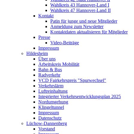
Wahlkreis 43 Hannover-Land I
Wahlkreis 47 Hannover-Land II
Kontakt
Patin für junge und neue Mitglieder
Anmeldung zum Newsletter
Kontaktdaten aktualisieren für Mitglieder
Presse
Video-Beiträge
Impressum
Hildesheim
Über uns
Arbeitskreis Mobilität
Bahn & Bus
Radverkehr
VCD Fairkehrspreis "Spurwechsel"
Verkehrslärm
Luftreinhaltung
Integrierter Verkehrsentwicklungsplan 2025
Nordumgehung
Klingeltunnel
Impressum
Datenschutz
Lüchow-Dannenberg
Vorstand