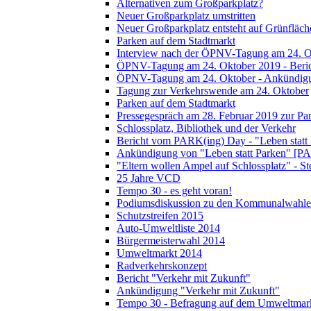
Alternativen zum Großparkplatz?
Neuer Großparkplatz umstritten
Neuer Großparkplatz entsteht auf Grünfläch
Parken auf dem Stadtmarkt
Interview nach der ÖPNV-Tagung am 24. O
ÖPNV-Tagung am 24. Oktober 2019 - Beri
ÖPNV-Tagung am 24. Oktober - Ankündig
Tagung zur Verkehrswende am 24. Oktober
Parken auf dem Stadtmarkt
Pressegespräch am 28. Februar 2019 zur Pa
Schlossplatz, Bibliothek und der Verkehr
Bericht vom PARK(ing) Day - "Leben statt
Ankündigung von "Leben statt Parken" [P
"Eltern wollen Ampel auf Schlossplatz" - S
25 Jahre VCD
Tempo 30 - es geht voran!
Podiumsdiskussion zu den Kommunalwahle
Schutzstreifen 2015
Auto-Umweltliste 2014
Bürgermeisterwahl 2014
Umweltmarkt 2014
Radverkehrskonzept
Bericht "Verkehr mit Zukunft"
Ankündigung "Verkehr mit Zukunft"
Tempo 30 - Befragung auf dem Umweltmar