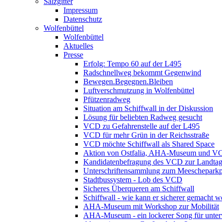
Salzgitter
Impressum
Datenschutz
Wolfenbüttel
Wolfenbüttel
Aktuelles
Presse
Erfolg: Tempo 60 auf der L495
Radschnellweg bekommt Gegenwind
Bewegen.Begegnen.Bleiben
Luftverschmutzung in Wolfenbüttel
Pfützenradweg
Situation am Schiffwall in der Diskussion
Lösung für beliebten Radweg gesucht
VCD zu Gefahrenstelle auf der L495
VCD für mehr Grün in der Reichsstraße
VCD möchte Schiffwall als Shared Space
Aktion von Ostfalia, AHA-Museum und V
Kandidatenbefragung des VCD zur Landta
Unterschriftensammlung zum Meescheparkp
Stadtbussystem - Lob des VCD
Sicheres Überqueren am Schiffwall
Schiffwall - wie kann er sicherer gemacht 
AHA-Museum mit Workshop zur Mobilität
AHA-Museum - ein lockerer Song für unte