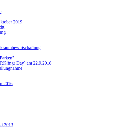
e
ktober 2019
cht
ung
rkraumbewirtschaftung
 Parken"
ARK(ing) Day] am 22.9.2018
tellungnahme
n 2016
kt 2013