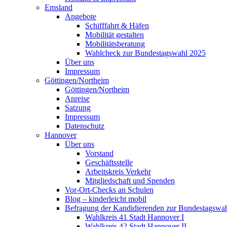
Emsland
Angebote
Schifffahrt & Häfen
Mobilität gestalten
Mobilitätsberatung
Wahlcheck zur Bundestagswahl 2025
Über uns
Impressum
Göttingen/Northeim
Göttingen/Northeim
Anreise
Satzung
Impressum
Datenschutz
Hannover
Über uns
Vorstand
Geschäftsstelle
Arbeitskreis Verkehr
Mitgliedschaft und Spenden
Vor-Ort-Checks an Schulen
Blog – kinderleicht mobil
Befragung der Kandidierenden zur Bundestagswa
Wahlkreis 41 Stadt Hannover I
Wahlkreis 42 Stadt Hannover II