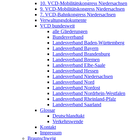
10. VCD-Mobilitätskongress Niedersachsen
9. VCD-Mobilitätskongress Niedersachsen
7. VCD-Bahnkongress Niedersachsen
Verwaltungsdokumente
VCD bundesweit
alle Gliederungen
Bundesverband
Landesverband Baden-Württemberg
Landesverband Bayern
Landesverband Brandenburg
Landesverband Bremen
Landesverband Elbe-Saale
Landesverband Hessen
Landesverband Niedersachsen
Landesverband Nord
Landesverband Nordost
Landesverband Nordrhein-Westfalen
Landesverband Rheinland-Pfalz
Landesverband Saarland
Glossar
Deutschlandtakt
Verkehrswende
Kontakt
Impressum
Braunschweig