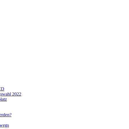
CD
gswahl 2022
latz
werden?
rwegs