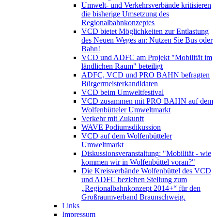
Umwelt- und Verkehrsverbände kritisieren
die bisherige Umsetzung des
Regionalbahnkonzeptes
VCD bietet Möglichkeiten zur Entlastung
des Neuen Weges an: Nutzen Sie Bus oder
Bahn!
VCD und ADFC am Projekt "Mobilität im
ländlichen Raum" beteiligt
ADFC, VCD und PRO BAHN befragten
Bürgermeisterkandidaten
VCD beim Umweltfestival
VCD zusammen mit PRO BAHN auf dem
Wolfenbütteler Umweltmarkt
Verkehr mit Zukunft
WAVE Podiumsdikussion
VCD auf dem Wolfenbütteler
Umweltmarkt
Diskussionsveranstaltung: "Mobilität - wie
kommen wir in Wolfenbüttel voran?"
Die Kreisverbände Wolfenbüttel des VCD
und ADFC beziehen Stellung zum
„Regionalbahnkonzept 2014+“ für den
Großraumverband Braunschweig.
Links
Impressum