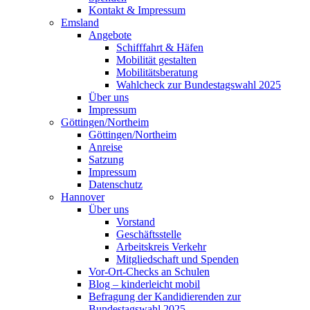
Kontakt & Impressum
Emsland
Angebote
Schifffahrt & Häfen
Mobilität gestalten
Mobilitätsberatung
Wahlcheck zur Bundestagswahl 2025
Über uns
Impressum
Göttingen/Northeim
Göttingen/Northeim
Anreise
Satzung
Impressum
Datenschutz
Hannover
Über uns
Vorstand
Geschäftsstelle
Arbeitskreis Verkehr
Mitgliedschaft und Spenden
Vor-Ort-Checks an Schulen
Blog – kinderleicht mobil
Befragung der Kandidierenden zur
Bundestagswahl 2025