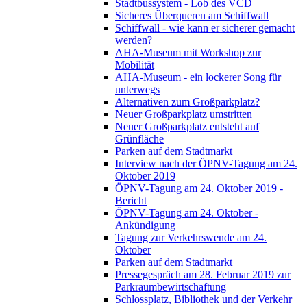
Stadtbussystem - Lob des VCD
Sicheres Überqueren am Schiffwall
Schiffwall - wie kann er sicherer gemacht
werden?
AHA-Museum mit Workshop zur
Mobilität
AHA-Museum - ein lockerer Song für
unterwegs
Alternativen zum Großparkplatz?
Neuer Großparkplatz umstritten
Neuer Großparkplatz entsteht auf
Grünfläche
Parken auf dem Stadtmarkt
Interview nach der ÖPNV-Tagung am 24.
Oktober 2019
ÖPNV-Tagung am 24. Oktober 2019 -
Bericht
ÖPNV-Tagung am 24. Oktober -
Ankündigung
Tagung zur Verkehrswende am 24.
Oktober
Parken auf dem Stadtmarkt
Pressegespräch am 28. Februar 2019 zur
Parkraumbewirtschaftung
Schlossplatz, Bibliothek und der Verkehr