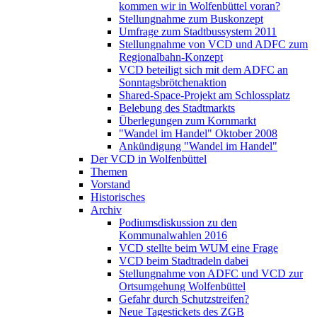
kommen wir in Wolfenbüttel voran?
Stellungnahme zum Buskonzept
Umfrage zum Stadtbussystem 2011
Stellungnahme von VCD und ADFC zum
Regionalbahn-Konzept
VCD beteiligt sich mit dem ADFC an
Sonntagsbrötchenaktion
Shared-Space-Projekt am Schlossplatz
Belebung des Stadtmarkts
Überlegungen zum Kornmarkt
"Wandel im Handel" Oktober 2008
Ankündigung "Wandel im Handel"
Der VCD in Wolfenbüttel
Themen
Vorstand
Historisches
Archiv
Podiumsdiskussion zu den
Kommunalwahlen 2016
VCD stellte beim WUM eine Frage
VCD beim Stadtradeln dabei
Stellungnahme von ADFC und VCD zur
Ortsumgehung Wolfenbüttel
Gefahr durch Schutzstreifen?
Neue Tagestickets des ZGB