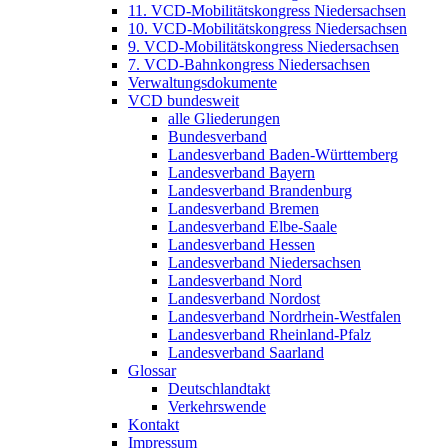
11. VCD-Mobilitätskongress Niedersachsen
10. VCD-Mobilitätskongress Niedersachsen
9. VCD-Mobilitätskongress Niedersachsen
7. VCD-Bahnkongress Niedersachsen
Verwaltungsdokumente
VCD bundesweit
alle Gliederungen
Bundesverband
Landesverband Baden-Württemberg
Landesverband Bayern
Landesverband Brandenburg
Landesverband Bremen
Landesverband Elbe-Saale
Landesverband Hessen
Landesverband Niedersachsen
Landesverband Nord
Landesverband Nordost
Landesverband Nordrhein-Westfalen
Landesverband Rheinland-Pfalz
Landesverband Saarland
Glossar
Deutschlandtakt
Verkehrswende
Kontakt
Impressum