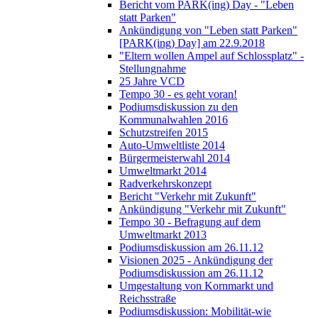
Bericht vom PARK(ing) Day - "Leben
statt Parken"
Ankündigung von "Leben statt Parken"
[PARK(ing) Day] am 22.9.2018
"Eltern wollen Ampel auf Schlossplatz" -
Stellungnahme
25 Jahre VCD
Tempo 30 - es geht voran!
Podiumsdiskussion zu den
Kommunalwahlen 2016
Schutzstreifen 2015
Auto-Umweltliste 2014
Bürgermeisterwahl 2014
Umweltmarkt 2014
Radverkehrskonzept
Bericht "Verkehr mit Zukunft"
Ankündigung "Verkehr mit Zukunft"
Tempo 30 - Befragung auf dem
Umweltmarkt 2013
Podiumsdiskussion am 26.11.12
Visionen 2025 - Ankündigung der
Podiumsdiskussion am 26.11.12
Umgestaltung von Kornmarkt und
Reichsstraße
Podiumsdiskussion: Mobilität-wie