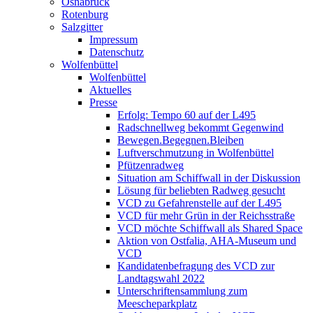
Osnabrück
Rotenburg
Salzgitter
Impressum
Datenschutz
Wolfenbüttel
Wolfenbüttel
Aktuelles
Presse
Erfolg: Tempo 60 auf der L495
Radschnellweg bekommt Gegenwind
Bewegen.Begegnen.Bleiben
Luftverschmutzung in Wolfenbüttel
Pfützenradweg
Situation am Schiffwall in der Diskussion
Lösung für beliebten Radweg gesucht
VCD zu Gefahrenstelle auf der L495
VCD für mehr Grün in der Reichsstraße
VCD möchte Schiffwall als Shared Space
Aktion von Ostfalia, AHA-Museum und
VCD
Kandidatenbefragung des VCD zur
Landtagswahl 2022
Unterschriftensammlung zum
Meescheparkplatz