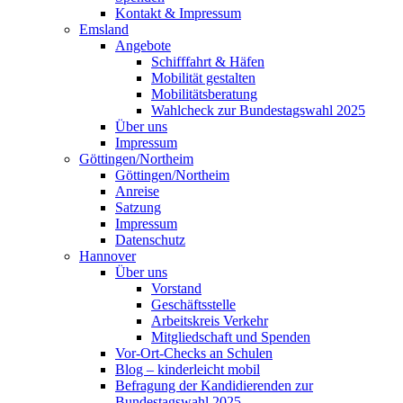
Kontakt & Impressum
Emsland
Angebote
Schifffahrt & Häfen
Mobilität gestalten
Mobilitätsberatung
Wahlcheck zur Bundestagswahl 2025
Über uns
Impressum
Göttingen/Northeim
Göttingen/Northeim
Anreise
Satzung
Impressum
Datenschutz
Hannover
Über uns
Vorstand
Geschäftsstelle
Arbeitskreis Verkehr
Mitgliedschaft und Spenden
Vor-Ort-Checks an Schulen
Blog – kinderleicht mobil
Befragung der Kandidierenden zur
Bundestagswahl 2025