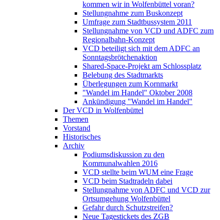
kommen wir in Wolfenbüttel voran?
Stellungnahme zum Buskonzept
Umfrage zum Stadtbussystem 2011
Stellungnahme von VCD und ADFC zum
Regionalbahn-Konzept
VCD beteiligt sich mit dem ADFC an
Sonntagsbrötchenaktion
Shared-Space-Projekt am Schlossplatz
Belebung des Stadtmarkts
Überlegungen zum Kornmarkt
"Wandel im Handel" Oktober 2008
Ankündigung "Wandel im Handel"
Der VCD in Wolfenbüttel
Themen
Vorstand
Historisches
Archiv
Podiumsdiskussion zu den
Kommunalwahlen 2016
VCD stellte beim WUM eine Frage
VCD beim Stadtradeln dabei
Stellungnahme von ADFC und VCD zur
Ortsumgehung Wolfenbüttel
Gefahr durch Schutzstreifen?
Neue Tagestickets des ZGB