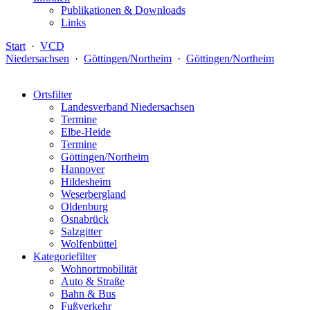
Publikationen & Downloads
Links
Start
·
VCD
Niedersachsen
·
Göttingen/Northeim
·
Göttingen/Northeim
Ortsfilter
Landesverband Niedersachsen
Termine
Elbe-Heide
Termine
Göttingen/Northeim
Hannover
Hildesheim
Weserbergland
Oldenburg
Osnabrück
Salzgitter
Wolfenbüttel
Kategoriefilter
Wohnortmobilität
Auto & Straße
Bahn & Bus
Fußverkehr