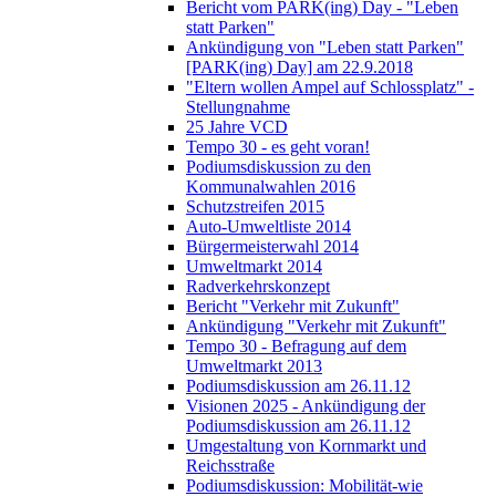
Bericht vom PARK(ing) Day - "Leben
statt Parken"
Ankündigung von "Leben statt Parken"
[PARK(ing) Day] am 22.9.2018
"Eltern wollen Ampel auf Schlossplatz" -
Stellungnahme
25 Jahre VCD
Tempo 30 - es geht voran!
Podiumsdiskussion zu den
Kommunalwahlen 2016
Schutzstreifen 2015
Auto-Umweltliste 2014
Bürgermeisterwahl 2014
Umweltmarkt 2014
Radverkehrskonzept
Bericht "Verkehr mit Zukunft"
Ankündigung "Verkehr mit Zukunft"
Tempo 30 - Befragung auf dem
Umweltmarkt 2013
Podiumsdiskussion am 26.11.12
Visionen 2025 - Ankündigung der
Podiumsdiskussion am 26.11.12
Umgestaltung von Kornmarkt und
Reichsstraße
Podiumsdiskussion: Mobilität-wie