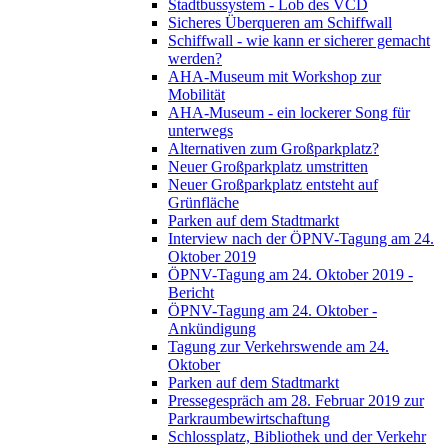
Stadtbussystem - Lob des VCD
Sicheres Überqueren am Schiffwall
Schiffwall - wie kann er sicherer gemacht
werden?
AHA-Museum mit Workshop zur
Mobilität
AHA-Museum - ein lockerer Song für
unterwegs
Alternativen zum Großparkplatz?
Neuer Großparkplatz umstritten
Neuer Großparkplatz entsteht auf
Grünfläche
Parken auf dem Stadtmarkt
Interview nach der ÖPNV-Tagung am 24.
Oktober 2019
ÖPNV-Tagung am 24. Oktober 2019 -
Bericht
ÖPNV-Tagung am 24. Oktober -
Ankündigung
Tagung zur Verkehrswende am 24.
Oktober
Parken auf dem Stadtmarkt
Pressegespräch am 28. Februar 2019 zur
Parkraumbewirtschaftung
Schlossplatz, Bibliothek und der Verkehr