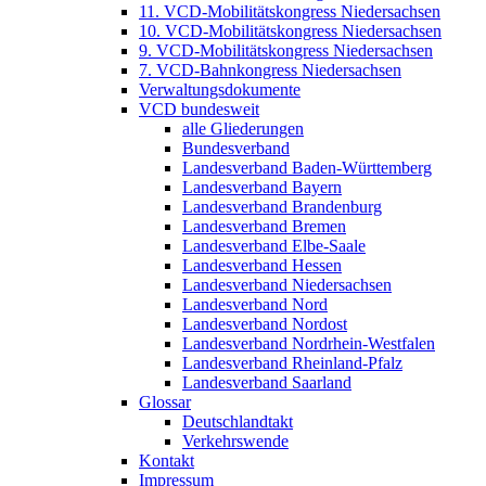
11. VCD-Mobilitätskongress Niedersachsen
10. VCD-Mobilitätskongress Niedersachsen
9. VCD-Mobilitätskongress Niedersachsen
7. VCD-Bahnkongress Niedersachsen
Verwaltungsdokumente
VCD bundesweit
alle Gliederungen
Bundesverband
Landesverband Baden-Württemberg
Landesverband Bayern
Landesverband Brandenburg
Landesverband Bremen
Landesverband Elbe-Saale
Landesverband Hessen
Landesverband Niedersachsen
Landesverband Nord
Landesverband Nordost
Landesverband Nordrhein-Westfalen
Landesverband Rheinland-Pfalz
Landesverband Saarland
Glossar
Deutschlandtakt
Verkehrswende
Kontakt
Impressum