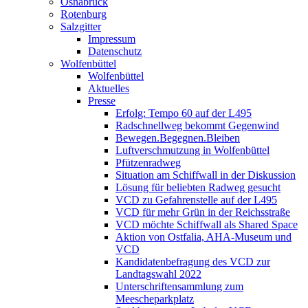
Osnabrück
Rotenburg
Salzgitter
Impressum
Datenschutz
Wolfenbüttel
Wolfenbüttel
Aktuelles
Presse
Erfolg: Tempo 60 auf der L495
Radschnellweg bekommt Gegenwind
Bewegen.Begegnen.Bleiben
Luftverschmutzung in Wolfenbüttel
Pfützenradweg
Situation am Schiffwall in der Diskussion
Lösung für beliebten Radweg gesucht
VCD zu Gefahrenstelle auf der L495
VCD für mehr Grün in der Reichsstraße
VCD möchte Schiffwall als Shared Space
Aktion von Ostfalia, AHA-Museum und
VCD
Kandidatenbefragung des VCD zur
Landtagswahl 2022
Unterschriftensammlung zum
Meescheparkplatz