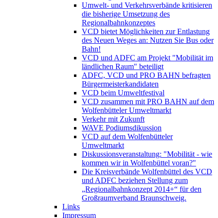
Umwelt- und Verkehrsverbände kritisieren
die bisherige Umsetzung des
Regionalbahnkonzeptes
VCD bietet Möglichkeiten zur Entlastung
des Neuen Weges an: Nutzen Sie Bus oder
Bahn!
VCD und ADFC am Projekt "Mobilität im
ländlichen Raum" beteiligt
ADFC, VCD und PRO BAHN befragten
Bürgermeisterkandidaten
VCD beim Umweltfestival
VCD zusammen mit PRO BAHN auf dem
Wolfenbütteler Umweltmarkt
Verkehr mit Zukunft
WAVE Podiumsdikussion
VCD auf dem Wolfenbütteler
Umweltmarkt
Diskussionsveranstaltung: "Mobilität - wie
kommen wir in Wolfenbüttel voran?"
Die Kreisverbände Wolfenbüttel des VCD
und ADFC beziehen Stellung zum
„Regionalbahnkonzept 2014+“ für den
Großraumverband Braunschweig.
Links
Impressum