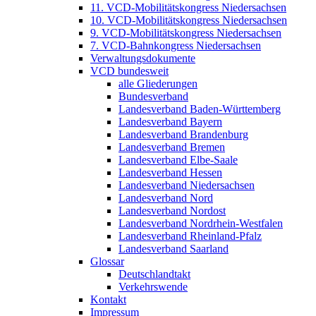
11. VCD-Mobilitätskongress Niedersachsen
10. VCD-Mobilitätskongress Niedersachsen
9. VCD-Mobilitätskongress Niedersachsen
7. VCD-Bahnkongress Niedersachsen
Verwaltungsdokumente
VCD bundesweit
alle Gliederungen
Bundesverband
Landesverband Baden-Württemberg
Landesverband Bayern
Landesverband Brandenburg
Landesverband Bremen
Landesverband Elbe-Saale
Landesverband Hessen
Landesverband Niedersachsen
Landesverband Nord
Landesverband Nordost
Landesverband Nordrhein-Westfalen
Landesverband Rheinland-Pfalz
Landesverband Saarland
Glossar
Deutschlandtakt
Verkehrswende
Kontakt
Impressum