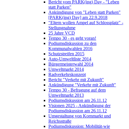
Bericht vom PARK(ing) Day - "Leben
statt Parken"
Ankündigung von "Leben statt Parken"
[PARK(ing) Day] am 22.9.2018
"Eltern wollen Ampel auf Schlossplatz" -
Stellungnahme
25 Jahre VCD
Tempo 30 - es geht voran!
Podiumsdiskussion zu den
Kommunalwahlen 2016
Schutzstreifen 2015
Auto-Umweltliste 2014
Bürgermeisterwahl 2014
Umweltmarkt 2014
Radverkehrskonzept
Bericht "Verkehr mit Zukunft"
Ankündigung "Verkehr mit Zukunft"
Tempo 30 - Befragung auf dem
Umweltmarkt 2013
Podiumsdiskussion am 26.11.12
Visionen 2025 - Ankündigung der
Podiumsdiskussion am 26.11.12
Umgestaltung von Kornmarkt und
Reichsstraße
Podiumsdiskussion: Mobilität-wie