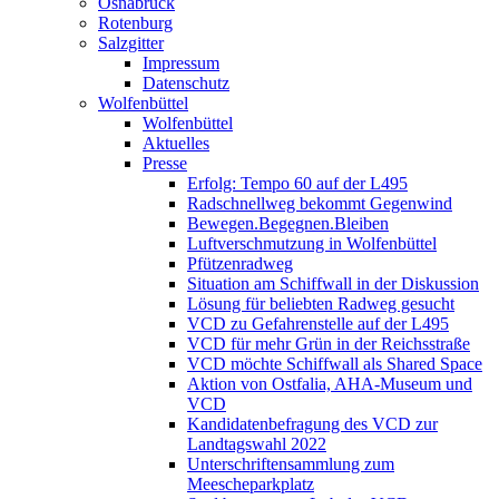
Osnabrück
Rotenburg
Salzgitter
Impressum
Datenschutz
Wolfenbüttel
Wolfenbüttel
Aktuelles
Presse
Erfolg: Tempo 60 auf der L495
Radschnellweg bekommt Gegenwind
Bewegen.Begegnen.Bleiben
Luftverschmutzung in Wolfenbüttel
Pfützenradweg
Situation am Schiffwall in der Diskussion
Lösung für beliebten Radweg gesucht
VCD zu Gefahrenstelle auf der L495
VCD für mehr Grün in der Reichsstraße
VCD möchte Schiffwall als Shared Space
Aktion von Ostfalia, AHA-Museum und
VCD
Kandidatenbefragung des VCD zur
Landtagswahl 2022
Unterschriftensammlung zum
Meescheparkplatz