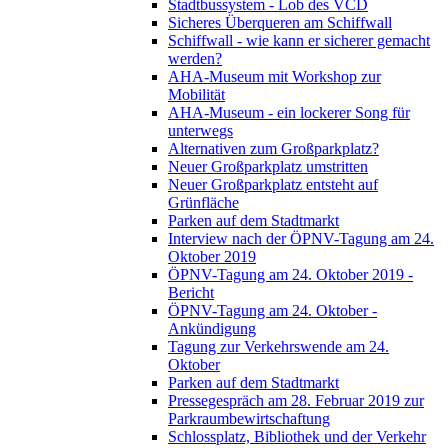
Stadtbussystem - Lob des VCD
Sicheres Überqueren am Schiffwall
Schiffwall - wie kann er sicherer gemacht
werden?
AHA-Museum mit Workshop zur
Mobilität
AHA-Museum - ein lockerer Song für
unterwegs
Alternativen zum Großparkplatz?
Neuer Großparkplatz umstritten
Neuer Großparkplatz entsteht auf
Grünfläche
Parken auf dem Stadtmarkt
Interview nach der ÖPNV-Tagung am 24.
Oktober 2019
ÖPNV-Tagung am 24. Oktober 2019 -
Bericht
ÖPNV-Tagung am 24. Oktober -
Ankündigung
Tagung zur Verkehrswende am 24.
Oktober
Parken auf dem Stadtmarkt
Pressegespräch am 28. Februar 2019 zur
Parkraumbewirtschaftung
Schlossplatz, Bibliothek und der Verkehr