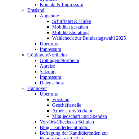
Kontakt & Impressum
Emsland
Angebote
Schifffahrt & Häfen
Mobilität gestalten
Mobilitätsberatung
Wahlcheck zur Bundestagswahl 2025
Über uns
Impressum
Göttingen/Northeim
Göttingen/Northeim
Anreise
Satzung
Impressum
Datenschutz
Hannover
Über uns
Vorstand
Geschäftsstelle
Arbeitskreis Verkehr
Mitgliedschaft und Spenden
Vor-Ort-Checks an Schulen
Blog – kinderleicht mobil
Befragung der Kandidierenden zur
Bundestagswahl 2025