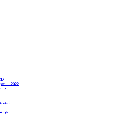
CD
gswahl 2022
latz
werden?
rwegs