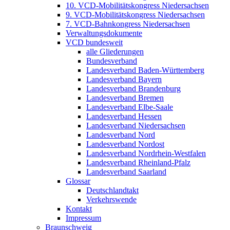
10. VCD-Mobilitätskongress Niedersachsen
9. VCD-Mobilitätskongress Niedersachsen
7. VCD-Bahnkongress Niedersachsen
Verwaltungsdokumente
VCD bundesweit
alle Gliederungen
Bundesverband
Landesverband Baden-Württemberg
Landesverband Bayern
Landesverband Brandenburg
Landesverband Bremen
Landesverband Elbe-Saale
Landesverband Hessen
Landesverband Niedersachsen
Landesverband Nord
Landesverband Nordost
Landesverband Nordrhein-Westfalen
Landesverband Rheinland-Pfalz
Landesverband Saarland
Glossar
Deutschlandtakt
Verkehrswende
Kontakt
Impressum
Braunschweig