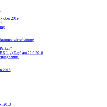
e
ktober 2019
cht
ung
rkraumbewirtschaftung
 Parken"
ARK(ing) Day] am 22.9.2018
tellungnahme
n 2016
kt 2013