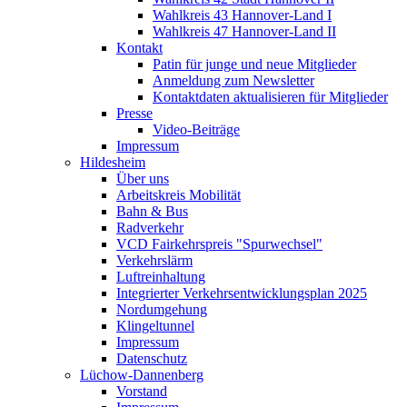
Wahlkreis 43 Hannover-Land I
Wahlkreis 47 Hannover-Land II
Kontakt
Patin für junge und neue Mitglieder
Anmeldung zum Newsletter
Kontaktdaten aktualisieren für Mitglieder
Presse
Video-Beiträge
Impressum
Hildesheim
Über uns
Arbeitskreis Mobilität
Bahn & Bus
Radverkehr
VCD Fairkehrspreis "Spurwechsel"
Verkehrslärm
Luftreinhaltung
Integrierter Verkehrsentwicklungsplan 2025
Nordumgehung
Klingeltunnel
Impressum
Datenschutz
Lüchow-Dannenberg
Vorstand