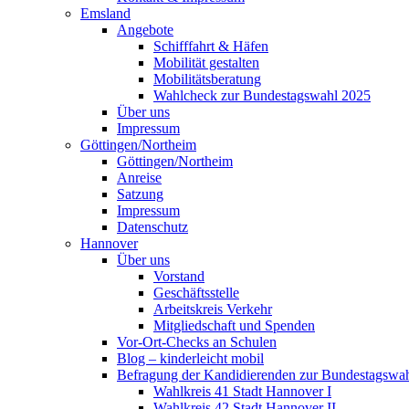
Emsland
Angebote
Schifffahrt & Häfen
Mobilität gestalten
Mobilitätsberatung
Wahlcheck zur Bundestagswahl 2025
Über uns
Impressum
Göttingen/Northeim
Göttingen/Northeim
Anreise
Satzung
Impressum
Datenschutz
Hannover
Über uns
Vorstand
Geschäftsstelle
Arbeitskreis Verkehr
Mitgliedschaft und Spenden
Vor-Ort-Checks an Schulen
Blog – kinderleicht mobil
Befragung der Kandidierenden zur Bundestagswa
Wahlkreis 41 Stadt Hannover I
Wahlkreis 42 Stadt Hannover II