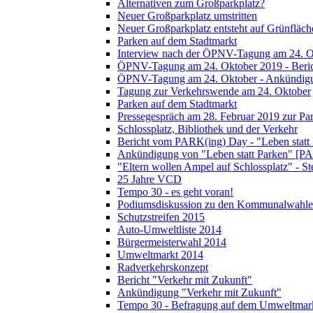
Alternativen zum Großparkplatz?
Neuer Großparkplatz umstritten
Neuer Großparkplatz entsteht auf Grünfläch
Parken auf dem Stadtmarkt
Interview nach der ÖPNV-Tagung am 24. O
ÖPNV-Tagung am 24. Oktober 2019 - Beri
ÖPNV-Tagung am 24. Oktober - Ankündig
Tagung zur Verkehrswende am 24. Oktober
Parken auf dem Stadtmarkt
Pressegespräch am 28. Februar 2019 zur Pa
Schlossplatz, Bibliothek und der Verkehr
Bericht vom PARK(ing) Day - "Leben statt
Ankündigung von "Leben statt Parken" [P
"Eltern wollen Ampel auf Schlossplatz" - S
25 Jahre VCD
Tempo 30 - es geht voran!
Podiumsdiskussion zu den Kommunalwahle
Schutzstreifen 2015
Auto-Umweltliste 2014
Bürgermeisterwahl 2014
Umweltmarkt 2014
Radverkehrskonzept
Bericht "Verkehr mit Zukunft"
Ankündigung "Verkehr mit Zukunft"
Tempo 30 - Befragung auf dem Umweltmar