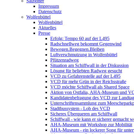
Salzgitter
Impressum
Datenschutz
Wolfenbüttel
Wolfenbüttel
Aktuelles
Presse
Erfolg: Tempo 60 auf der L495
Radschnellweg bekommt Gegenwind
Bewegen.Begegnen.Bleiben
Luftverschmutzung in Wolfenbüttel
Pfützenradweg
Situation am Schiffwall in der Diskussion
Lösung für beliebten Radweg gesucht
VCD zu Gefahrenstelle auf der L495
VCD für mehr Grün in der Reichsstraße
VCD möchte Schiffwall als Shared Space
Aktion von Ostfalia, AHA-Museum und V
Kandidatenbefragung des VCD zur Landta
Unterschriftensammlung zum Meescheparkp
Stadtbussystem - Lob des VCD
Sicheres Überqueren am Schiffwall
Schiffwall - wie kann er sicherer gemacht 
AHA-Museum mit Workshop zur Mobilität
AHA-Museum - ein lockerer Song für unte