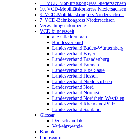
11. VCD-Mobilitätskongress Niedersachsen
10. VCD-Mobilitätskongress Niedersachsen
9. VCD-Mobilitätskongress Niedersachsen
7. VCD-Bahnkongress Niedersachsen
Verwaltungsdokumente
VCD bundesweit
alle Gliederungen
Bundesverband
Landesverband Baden-Württemberg
Landesverband Bayern
Landesverband Brandenburg
Landesverband Bremen
Landesverband Elbe-Saale
Landesverband Hessen
Landesverband Niedersachsen
Landesverband Nord
Landesverband Nordost
Landesverband Nordrhein-Westfalen
Landesverband Rheinland-Pfalz
Landesverband Saarland
Glossar
Deutschlandtakt
Verkehrswende
Kontakt
Impressum