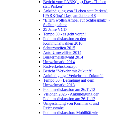
Bericht vom PARK(ing) Day - "Leben
statt Parken"
Ankündigung von "Leben statt Parken"
[PARK(ing) Day] am 22.9.2018
"Eltern wollen Ampel auf Schlossplatz" -
Stellungnahme
25 Jahre VCD
Tempo 30 - es geht voran!
Podiumsdiskussion zu den
Kommunalwahlen 2016
Schutzstreifen 2015
Auto-Umweltliste 2014
Bürgermeisterwahl 2014
Umweltmarkt 2014
Radverkehrskonzept
Bericht "Verkehr mit Zukunft"
Ankündigung "Verkehr mit Zukunft"
Tempo 30 - Befragung auf dem
Umweltmarkt 2013
Podiumsdiskussion am 26.11.12
Visionen 2025 - Ankündigung der
Podiumsdiskussion am 26.11.12
Umgestaltung von Kornmarkt und
Reichsstraße
Podiumsdiskussion: Mobilität-wie