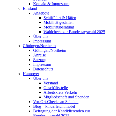
Kontakt & Impressum
Emsland
Angebote
Schifffahrt & Häfen
Mobilität gestalten
Mobilitätsberatung
Wahlcheck zur Bundestagswahl 2025
Über uns
Impressum
Göttingen/Northeim
Göttingen/Northeim
Anreise
Satzung
Impressum
Datenschutz
Hannover
Über uns
Vorstand
Geschäftsstelle
Arbeitskreis Verkehr
Mitgliedschaft und Spenden
Vor-Ort-Checks an Schulen
Blog – kinderleicht mobil
Befragung der Kandidierenden zur
Bundestagswahl 2025