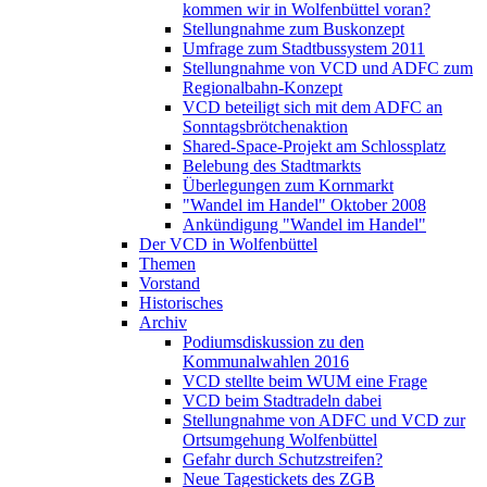
kommen wir in Wolfenbüttel voran?
Stellungnahme zum Buskonzept
Umfrage zum Stadtbussystem 2011
Stellungnahme von VCD und ADFC zum
Regionalbahn-Konzept
VCD beteiligt sich mit dem ADFC an
Sonntagsbrötchenaktion
Shared-Space-Projekt am Schlossplatz
Belebung des Stadtmarkts
Überlegungen zum Kornmarkt
"Wandel im Handel" Oktober 2008
Ankündigung "Wandel im Handel"
Der VCD in Wolfenbüttel
Themen
Vorstand
Historisches
Archiv
Podiumsdiskussion zu den
Kommunalwahlen 2016
VCD stellte beim WUM eine Frage
VCD beim Stadtradeln dabei
Stellungnahme von ADFC und VCD zur
Ortsumgehung Wolfenbüttel
Gefahr durch Schutzstreifen?
Neue Tagestickets des ZGB