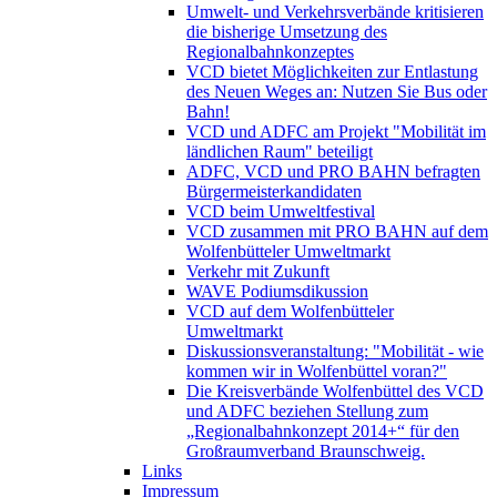
Umwelt- und Verkehrsverbände kritisieren
die bisherige Umsetzung des
Regionalbahnkonzeptes
VCD bietet Möglichkeiten zur Entlastung
des Neuen Weges an: Nutzen Sie Bus oder
Bahn!
VCD und ADFC am Projekt "Mobilität im
ländlichen Raum" beteiligt
ADFC, VCD und PRO BAHN befragten
Bürgermeisterkandidaten
VCD beim Umweltfestival
VCD zusammen mit PRO BAHN auf dem
Wolfenbütteler Umweltmarkt
Verkehr mit Zukunft
WAVE Podiumsdikussion
VCD auf dem Wolfenbütteler
Umweltmarkt
Diskussionsveranstaltung: "Mobilität - wie
kommen wir in Wolfenbüttel voran?"
Die Kreisverbände Wolfenbüttel des VCD
und ADFC beziehen Stellung zum
„Regionalbahnkonzept 2014+“ für den
Großraumverband Braunschweig.
Links
Impressum