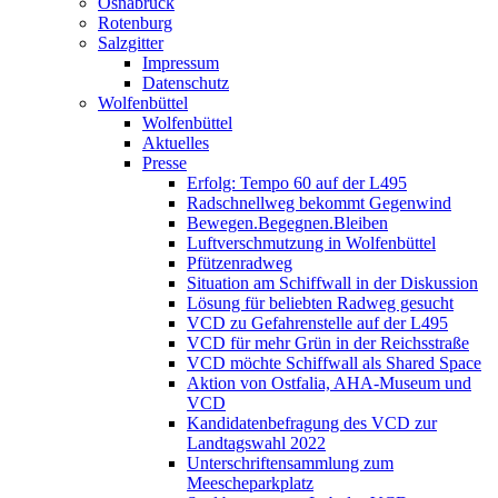
Osnabrück
Rotenburg
Salzgitter
Impressum
Datenschutz
Wolfenbüttel
Wolfenbüttel
Aktuelles
Presse
Erfolg: Tempo 60 auf der L495
Radschnellweg bekommt Gegenwind
Bewegen.Begegnen.Bleiben
Luftverschmutzung in Wolfenbüttel
Pfützenradweg
Situation am Schiffwall in der Diskussion
Lösung für beliebten Radweg gesucht
VCD zu Gefahrenstelle auf der L495
VCD für mehr Grün in der Reichsstraße
VCD möchte Schiffwall als Shared Space
Aktion von Ostfalia, AHA-Museum und
VCD
Kandidatenbefragung des VCD zur
Landtagswahl 2022
Unterschriftensammlung zum
Meescheparkplatz