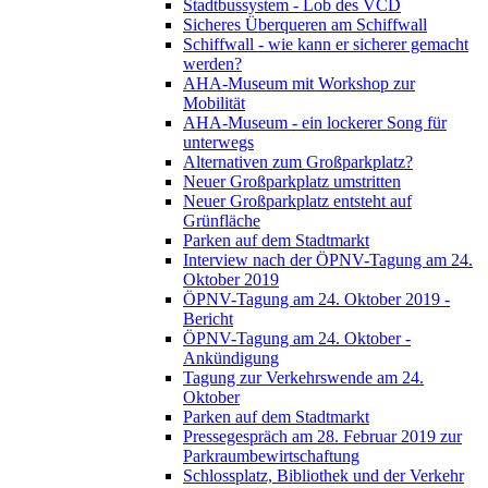
Stadtbussystem - Lob des VCD
Sicheres Überqueren am Schiffwall
Schiffwall - wie kann er sicherer gemacht
werden?
AHA-Museum mit Workshop zur
Mobilität
AHA-Museum - ein lockerer Song für
unterwegs
Alternativen zum Großparkplatz?
Neuer Großparkplatz umstritten
Neuer Großparkplatz entsteht auf
Grünfläche
Parken auf dem Stadtmarkt
Interview nach der ÖPNV-Tagung am 24.
Oktober 2019
ÖPNV-Tagung am 24. Oktober 2019 -
Bericht
ÖPNV-Tagung am 24. Oktober -
Ankündigung
Tagung zur Verkehrswende am 24.
Oktober
Parken auf dem Stadtmarkt
Pressegespräch am 28. Februar 2019 zur
Parkraumbewirtschaftung
Schlossplatz, Bibliothek und der Verkehr